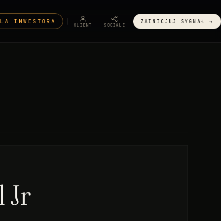
DLA INWESTORA
ZAINICJUJ SYGNAŁ →
KLIENT
SOCIALE
 Jr