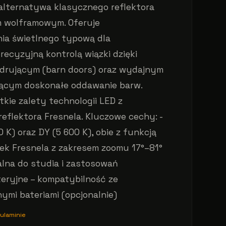
 alternatywa klasycznego reflektora
em wolframowym. Oferuje
ia świetlnego typową dla
recyzyjną kontrolą wiązki dzięki
drującym (barn doors) oraz wydajnym
jącym doskonałe oddawanie barw.
tkie zalety technologii LED z
eflektora Fresnela. Kluczowe cechy: -
K) oraz DY (5 600 K), obie z funkcją
ek Fresnela z zakresem zoomu 17°–81°
alna do studia i zastosowań
teryjne – kompatybilność ze
mi bateriami (opcjonalnie)
ulaminie