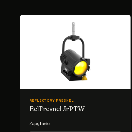
REFLEKTORY FRESNEL
EclFresnel JrPTW
Zapytanie