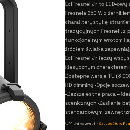
EclFresnel Jr to LED-owy
Fresnela 650 W z żarniki
charakterystykę strumien
tradycyjnych Fresneli, z p
funkcjonalnym wrotom ka
źródłem światła zapewnia
EclFresnel Jr łączy wszys
klasycznym charakterem r
Dostępne wersje TU (3 000 
HD dimming -Opcje soczew
-Bezszelestna praca – ide
scenicznych -Zasilanie ba
standardowymi zewnętrzny
14 dni na zwrot ·
Szczegóły w Reg