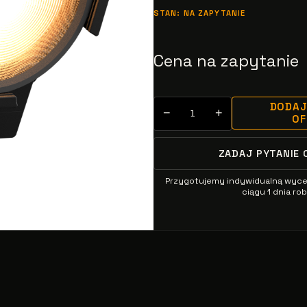
STAN: NA ZAPYTANIE
Cena na zapytanie
DODAJ
−
+
O
ZADAJ PYTANIE 
Przygotujemy indywidualną wyc
ciągu 1 dnia r