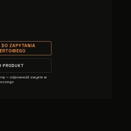
 DO ZAPYTANIA
FERTOWEGO
O PRODUKT
enę — odpowiedź zwykle w
oboczego