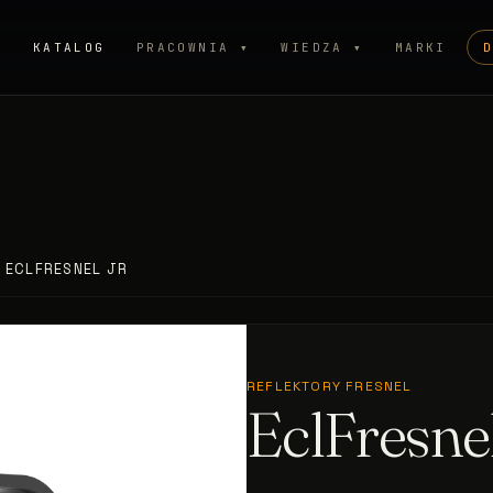
P
KATALOG
PRACOWNIA ▾
WIEDZA ▾
MARKI
/
ECLFRESNEL JR
REFLEKTORY FRESNEL
EclFresnel