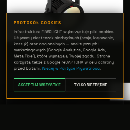
PROTOKÓŁ COOKIES
Infrastruktura ELWOLIGHT wykorzystuje pliki cookies.
Używamy ciasteczek niezbędnych (sesja, logowanie,
koszyk) oraz opcjonalnych — analitycznych i
marketingowych (Google Analytics, Google Ads,
REFLEKTORY PAR
Meta Pixel), które wymagają Twojej zgody. Strona
EclPar IPMVW
korzysta także z Google reCAPTCHA w celu ochrony
przed botami.
Więcej w Polityce Prywatności
.
Zapytanie
AKCEPTUJ WSZYSTKIE
TYLKO NIEZBĘDNE
OPCJE
TRANSFER:
0 szt.
WARTOŚĆ:
PODGLĄD
0,00 PLN