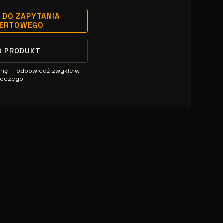
 DO ZAPYTANIA
FERTOWEGO
O PRODUKT
enę — odpowiedź zwykle w
oboczego