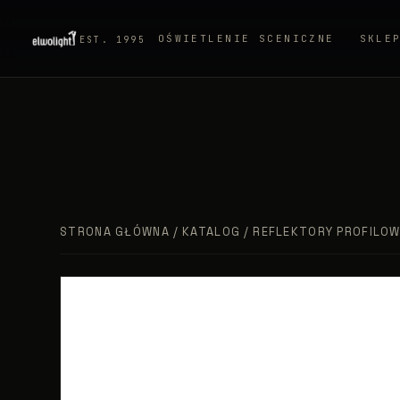
OŚWIETLENIE SCENICZNE
SKLE
EST. 1995
STRONA GŁÓWNA
/
KATALOG
/
REFLEKTORY PROFILO