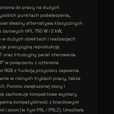
orzona do pracy na dużych
wysokich punktach podwieszenia,
owi idealny alternatywa klasycznych
w żarowych HPL 750 W i 2 kW,
 w dużych obiektach i realizacjach
uje precyzyjną reprodukcję
 oraz intuicyjny panel sterowania.
4" w połączeniu z czterema
i RGB z funkcją przycisku zapewnia
anie w różnych trybach pracy, także
h. Pomimo zwiększonej mocy i
enie zachowuje kompaktowe wymiary
 pełną kompatybilność z branżowymi
 i zoom (w tym PRL i PRLZ). Umożliwia