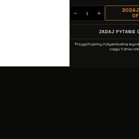
DODAJ
−
+
O
ZADAJ PYTANIE 
Przygotujemy indywidualną wyc
ciągu 1 dnia r