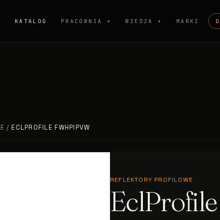
P
KATALOG
PRACOWNIA ▾
WIEDZA ▾
MARKI
WE
/
ECLPROFILE FWHPIPVW
REFLEKTORY PROFILOWE
EclProfi