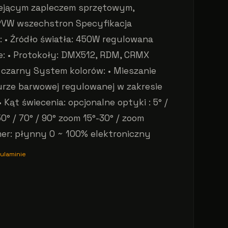
niejącym zapleczem sprzętowym,
PVW wszechstron Specyfikacja
: • Źródło światła: 450W regulowana
ie: • Protokoły: DMX512, RDM, CRMX
 czarny System kolorów: • Mieszanie
urze barwowej regulowanej w zakresie
 Kąt świecenia: opcjonalne optyki : 5° /
/ 50° / 70° / 90° zoom 15°-30° / zoom
mmer: płynny 0 ~ 100% elektroniczny
ulaminie