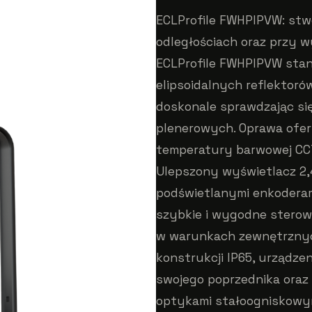
ECLProfile FWHPIPVW: stw
odległościach oraz przy 
ECLProfile FWHPIPVW stan
elipsoidalnych reflektoró
doskonale sprawdzając się
plenerowych. Oprawa ofer
temperatury barwowej CCT
Ulepszony wyświetlacz 2,
podświetlanymi enkoderam
szybkie i wygodne sterow
w warunkach zewnętrznyc
konstrukcji IP65, urządz
swojego poprzednika oraz
optykami stałoogniskowymi