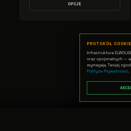
OPCJE
PROTOKÓŁ COOKI
Infrastruktura ELWOLIG
oraz opcjonalnych — an
wymagają Twojej zgod
Polityce Prywatności
.
AKCE
TRANSFER:
0 szt.
//
WARTOŚĆ:
0,00 PLN
PODGLĄD