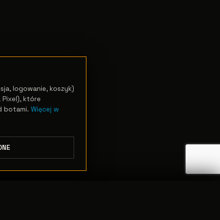
sja, logowanie, koszyk)
Pixel), które
d botami.
Więcej w
DNE
ODRZUĆ
PRZEJDŹ DO KASY