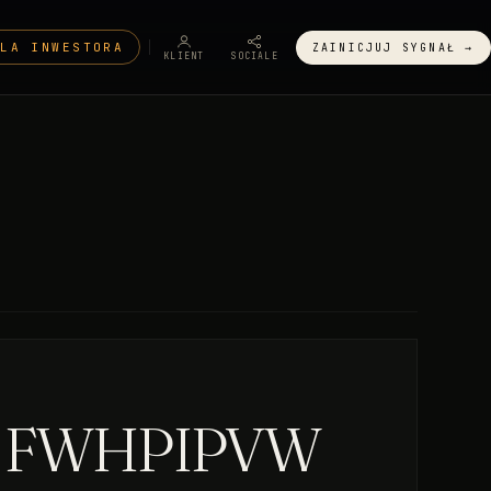
DLA INWESTORA
ZAINICJUJ SYGNAŁ →
KLIENT
SOCIALE
le FWHPIPVW