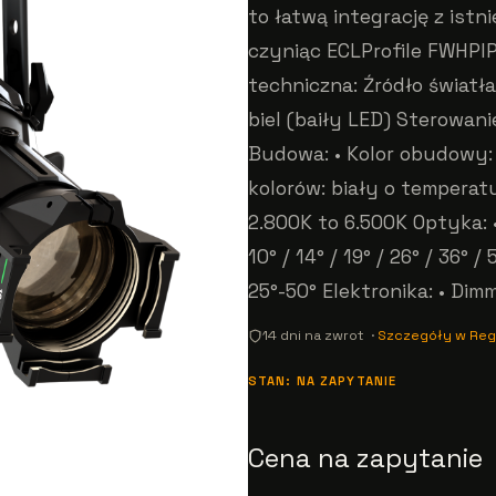
to łatwą integrację z ist
czyniąc ECLProfile FWHPI
techniczna: Źródło światła
biel (baiły LED) Sterowan
Budowa: • Kolor obudowy:
kolorów: biały o temperat
2.800K to 6.500K Optyka: •
10° / 14° / 19° / 26° / 36° 
25°-50° Elektronika: • Di
14 dni na zwrot ·
Szczegóły w Reg
STAN: NA ZAPYTANIE
Cena na zapytanie