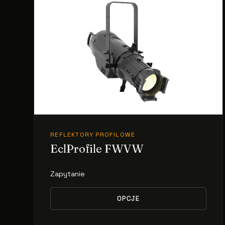
REFLEKTORY PROFILOWE
EclProfile FWVW
Zapytanie
OPCJE