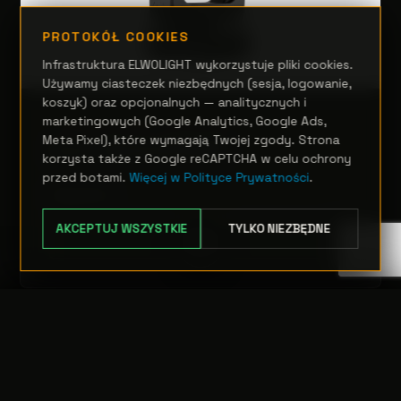
PROTOKÓŁ COOKIES
Infrastruktura ELWOLIGHT wykorzystuje pliki cookies.
Używamy ciasteczek niezbędnych (sesja, logowanie,
koszyk) oraz opcjonalnych — analitycznych i
marketingowych (Google Analytics, Google Ads,
RUCHOME GŁOWY HYBRYDOWE
Meta Pixel), które wymagają Twojej zgody. Strona
Astra Hybrid330IP
korzysta także z Google reCAPTCHA w celu ochrony
przed botami.
Więcej w Polityce Prywatności
.
Zapytanie
AKCEPTUJ WSZYSTKIE
TYLKO NIEZBĘDNE
OPCJE
TRANSFER:
0 szt.
WARTOŚĆ:
PODGLĄD
0,00 PLN
ODRZUĆ
PRZEJDŹ DO KASY