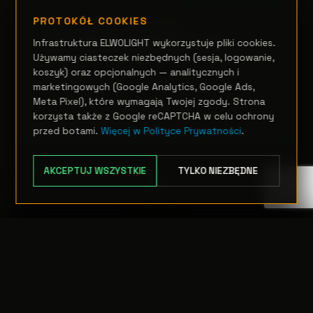
PROTOKÓŁ COOKIES
RUCHOME GŁOWY HYBRYDOWE
Astra Hybrid260 IP (laser)
Infrastruktura ELWOLIGHT wykorzystuje pliki cookies.
Używamy ciasteczek niezbędnych (sesja, logowanie,
koszyk) oraz opcjonalnych — analitycznych i
Zapytanie
marketingowych (Google Analytics, Google Ads,
Meta Pixel), które wymagają Twojej zgody. Strona
OPCJE
korzysta także z Google reCAPTCHA w celu ochrony
przed botami.
Więcej w Polityce Prywatności
.
AKCEPTUJ WSZYSTKIE
TYLKO NIEZBĘDNE
TRANSFER:
0 szt.
WARTOŚĆ:
PODGLĄD
0,00 PLN
ODRZUĆ
PRZEJDŹ DO KASY