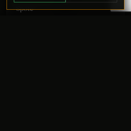
RUCHOME GŁOWY
Spote
Zapytanie
TRANSFER:
0 szt.
WARTOŚĆ:
PODGLĄD
0,00 PLN
OPCJE
ODRZUĆ
PRZEJDŹ DO KASY