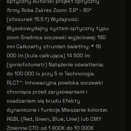
optyczny Autorski projekt optyczny
firmy Robe Zakres Zoom: 3.8° – 60°
(stosunek 15.5:1) Wydajność:
Wysokowydajny system optyczny typu
zoom Średnica soczewki wyjściowej: 180
mm Całkowity strumień świetlny: * 18
000 lm (kula całkująca) 14 500 lm
(goniofotometr) Natężenie oświetlenia:
do 100 000 lx przy 5 m Technologia
RLCT™: Innowacyjna powłoka soczewki
chroniąca przed zarysowaniami i
osadzaniem się brudu Efekty
dynamiczne i funkcje Mieszanie kolorów:
RGBL (Red, Green, Blue, Lime) lub CMY
Zmienne CTO: od 1 800K do 10 000K