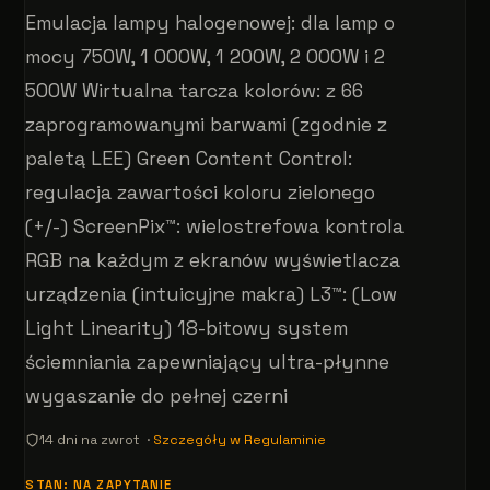
Emulacja lampy halogenowej: dla lamp o
mocy 750W, 1 000W, 1 200W, 2 000W i 2
500W Wirtualna tarcza kolorów: z 66
zaprogramowanymi barwami (zgodnie z
paletą LEE) Green Content Control:
regulacja zawartości koloru zielonego
(+/-) ScreenPix™: wielostrefowa kontrola
RGB na każdym z ekranów wyświetlacza
urządzenia (intuicyjne makra) L3™: (Low
Light Linearity) 18-bitowy system
ściemniania zapewniający ultra-płynne
wygaszanie do pełnej czerni
14 dni na zwrot ·
Szczegóły w Regulaminie
STAN: NA ZAPYTANIE