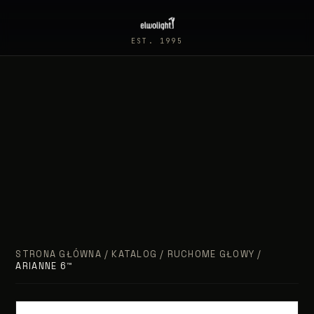
EST. 1995
STRONA GŁÓWNA
/
KATALOG
/
RUCHOME GŁOWY
/
ARIANNE 6™