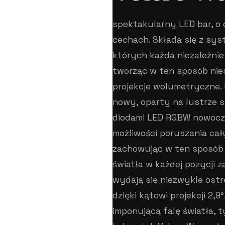
spektakularny LED bar, o
cechach. Składa się z sy
których każda niezależnie 
tworząc w ten sposób nie
projekcje wolumetryczne. 
nowy, oparty na lustrze
diodami LED RGBW nowocze
możliwości poruszania cały
zachowując w ten sposób
światła w każdej pozycji 
wydają się niezwykle ostr
dzięki kątowi projekcji 2,
imponującą falę światła, t