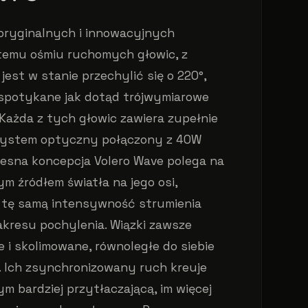
 oryginalnych i innowacyjnych
stemu ośmiu ruchomych głowic, z
jest w stanie przechylić się o 220°,
spotykane jak dotąd trójwymiarowe
Każda z tych głowic zawiera zupełnie
 system optyczny połączony z 40W
sna koncepcja Volero Wave polega na
m źródłem światła na jego osi,
 tę samą intensywność strumienia
zakresu pochylenia. Wiązki zawsze
e i skolimowane, równoległe do siebie
9°. Ich zsynchronizowany ruch kreuje
ym bardziej przytłaczającą, im więcej