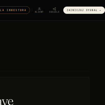
DLA INWESTORA
ZAINICJUJ SYGNAŁ →
KLIENT
SOCIALE
ave