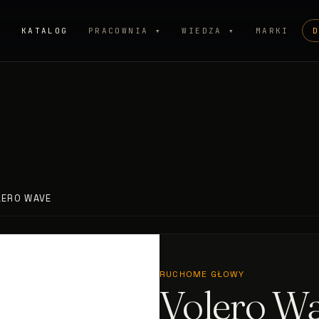
P
KATALOG
PRACOWNIA ▾
WIEDZA ▾
MARKI
LERO WAVE
RUCHOME GŁOWY
Volero W