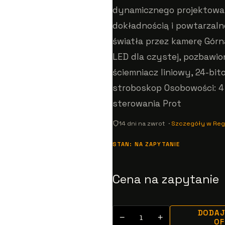
dynamicznego projektowan
dokładnością i powtarzal
światła przez kamerę Górn
LED dla czystej, pozbawio
ściemniacz liniowy, 24-bi
stroboskop Osobowości: 4
sterowania Prot
14 dni na zwrot ·
Szczegóły w Reg
STAN: NA ZAPYTANIE
Cena na zapytanie
DODAJ
−
+
O