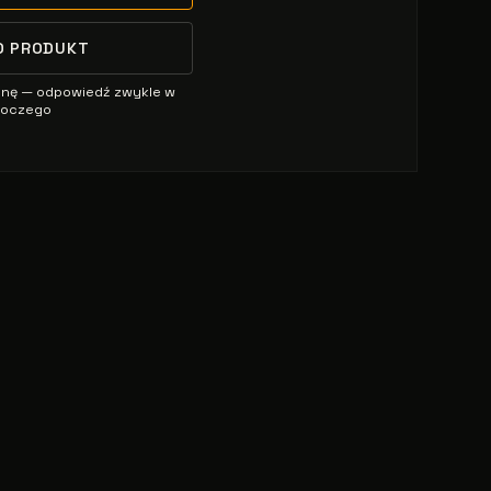
O PRODUKT
enę — odpowiedź zwykle w
oboczego