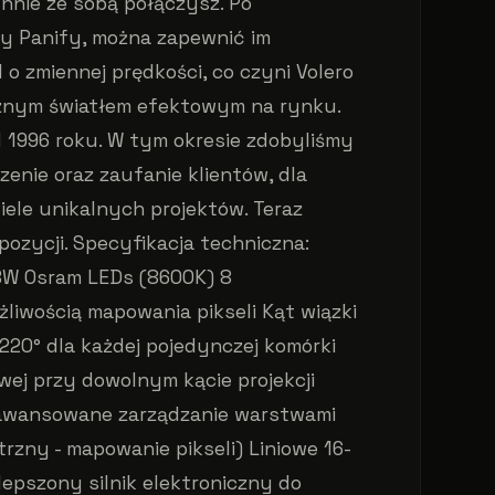
nnie ze sobą połączysz. Po
y Panify, można zapewnić im
o zmiennej prędkości, co czyni Volero
znym światłem efektowym na rynku.
 1996 roku. W tym okresie zdobyliśmy
enie oraz zaufanie klientów, dla
iele unikalnych projektów. Teraz
ozycji. Specyfikacja techniczna:
BW Osram LEDs (8600K) 8
żliwością mapowania pikseli Kąt wiązki
 220° dla każdej pojedynczej komórki
ej przy dowolnym kącie projekcji
aawansowane zarządzanie warstwami
trzny - mapowanie pikseli) Liniowe 16-
epszony silnik elektroniczny do