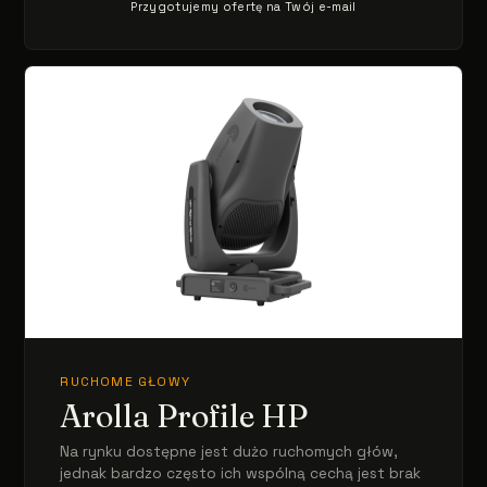
Przygotujemy ofertę na Twój e-mail
RUCHOME GŁOWY
Arolla Profile HP
Na rynku dostępne jest dużo ruchomych głów,
jednak bardzo często ich wspólną cechą jest brak