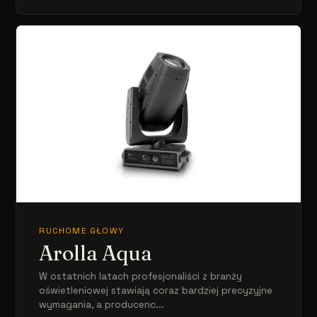
RUCHOME GŁOWY
Arolla Aqua
W ostatnich latach profesjonaliści z branży
oświetleniowej stawiają coraz bardziej precyzyjne
wymagania, a producenc...