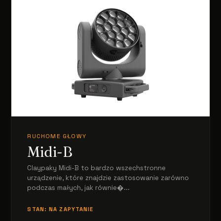
RUCHOME GŁOWY
Midi-B
Claypaky Midi-B to bardzo wszechstronne
urządzenie, które znajdzie zastosowanie zarówno
podczas małych, jak równie�...
STAN: NA ZAPYTANIE