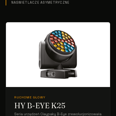
NAŚWIETLACZE ASYMETRYCZNE
RUCHOME GŁOWY
HY B-EYE K25
Seria urządzeń Claypaky B-Eye zrewolucjonizowała