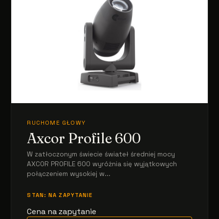
RUCHOME GŁOWY
Axcor Profile 600
W zatłoczonym świecie świateł średniej mocy
AXCOR PROFILE 600 wyróżnia się wyjątkowych
połączeniem wysokiej w...
STAN: NA ZAPYTANIE
Cena na zapytanie