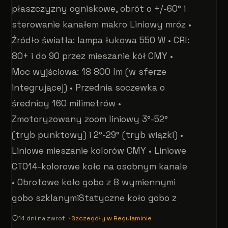
płaszczyzny ogniskowe, obrót o +/-60° i
sterowanie kanałem makro Liniowy mróz •
Źródło światła: lampa łukowa 550 W • CRI:
80+ i do 90 przez mieszanie kół CMY •
Moc wyjściowa: 18 800 lm (w sferze
integrującej) • Przednia soczewka o
średnicy 160 milimetrów •
Zmotoryzowany zoom liniowy 3°-52°
(tryb punktowy) i 2°-29° (tryb wiązki) •
Liniowe mieszanie kolorów CMY • Liniowe
CTO14-kolorowe koło na osobnym kanale
• Obrotowe koło gobo z 8 wymiennymi
gobo szklanymiStatyczne koło gobo z
14 dni na zwrot ·
Szczegóły w Regulaminie