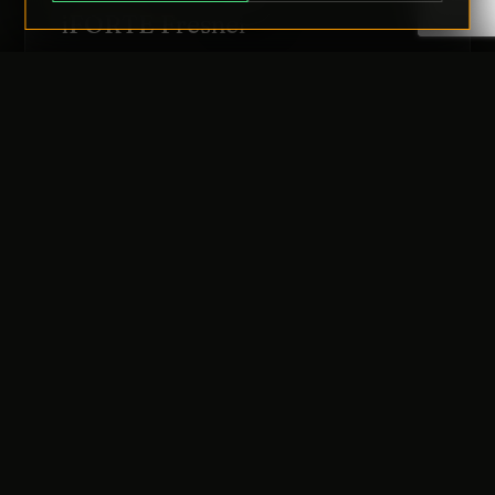
iFORTE Fresnel
Zapytanie
TRANSFER:
0 szt.
WARTOŚĆ:
PODGLĄD
0,00 PLN
OPCJE
ODRZUĆ
PRZEJDŹ DO KASY