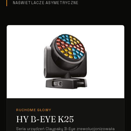
NAŚWIETLACZE ASYMETRYCZNE
RUCHOME GŁOWY
HY B-EYE K25
Seria urządzeń Claypaky B-Eye zrewolucjonizowała