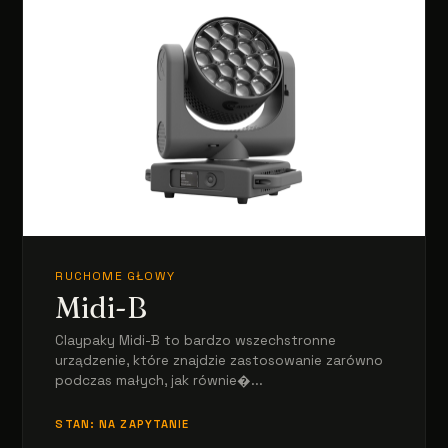
RUCHOME GŁOWY
Midi-B
Claypaky Midi-B to bardzo wszechstronne
urządzenie, które znajdzie zastosowanie zarówno
podczas małych, jak równie�...
STAN: NA ZAPYTANIE