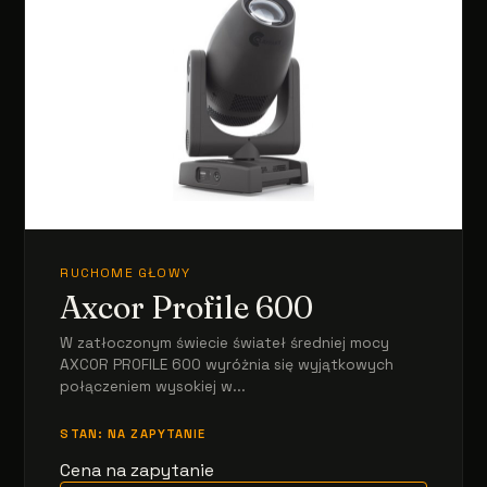
RUCHOME GŁOWY
Axcor Profile 600
W zatłoczonym świecie świateł średniej mocy
AXCOR PROFILE 600 wyróżnia się wyjątkowych
połączeniem wysokiej w...
STAN: NA ZAPYTANIE
Cena na zapytanie