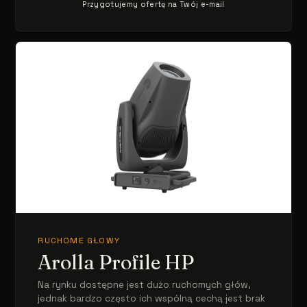
Przygotujemy ofertę na Twój e-mail
RUCHOME GŁOWY
Arolla Profile HP
Na rynku dostępne jest dużo ruchomych głów,
jednak bardzo często ich wspólną cechą jest brak