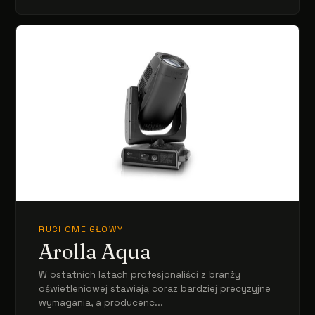
RUCHOME GŁOWY
Arolla Aqua
W ostatnich latach profesjonaliści z branży
oświetleniowej stawiają coraz bardziej precyzyjne
wymagania, a producenc...