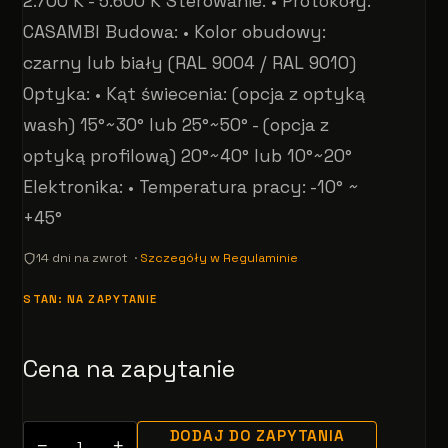
2.700 K - 5.600 K Sterowanie: • Protokoły:
CASAMBI Budowa: • Kolor obudowy:
czarny lub biały (RAL 9004 / RAL 9010)
Optyka: • Kąt świecenia: (opcja z optyką
wash) 15°~30° lub 25°~50° - (opcja z
optyką profilową) 20°~40° lub 10°~20°
Elektronika: • Temperatura pracy: -10° ~
+45°
14 dni na zwrot ·
Szczegóły w Regulaminie
STAN: NA ZAPYTANIE
Cena na zapytanie
DODAJ DO ZAPYTANIA
−
+