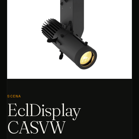
SCENA
EclDisplay
CASVW