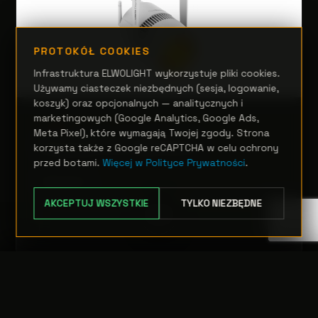
PROTOKÓŁ COOKIES
Infrastruktura ELWOLIGHT wykorzystuje pliki cookies.
Używamy ciasteczek niezbędnych (sesja, logowanie,
koszyk) oraz opcjonalnych — analitycznych i
marketingowych (Google Analytics, Google Ads,
SCENA
Meta Pixel), które wymagają Twojej zgody. Strona
DisplayCob TRWDFC
korzysta także z Google reCAPTCHA w celu ochrony
przed botami.
Więcej w Polityce Prywatności
.
Zapytanie
AKCEPTUJ WSZYSTKIE
TYLKO NIEZBĘDNE
OPCJE
TRANSFER:
0 szt.
WARTOŚĆ:
PODGLĄD
0,00 PLN