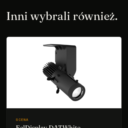
Inni wybrali również.
SCENA
EclDisplay DATWhite