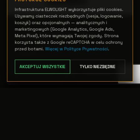
Infrastruktura ELWOLIGHT wykorzystuje pliki cookies.
Używamy ciasteczek niezbędnych (sesja, logowanie,
koszyk) oraz opcjonalnych — analitycznych i
SCENA
marketingowych (Google Analytics, Google Ads,
Ra3000Profile
Meta Pixel), które wymagają Twojej zgody. Strona
korzysta także z Google reCAPTCHA w celu ochrony
przed botami.
Więcej w Polityce Prywatności
.
Zapytanie
AKCEPTUJ WSZYSTKIE
TYLKO NIEZBĘDNE
OPCJE
TRANSFER:
0 szt.
WARTOŚĆ:
PODGLĄD
0,00 PLN
ODRZUĆ
PRZEJDŹ DO KASY