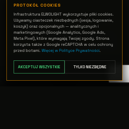
PROTOKÓŁ COOKIES
STEROWANIE
VISTA EX
Infrastruktura ELWOLIGHT wykorzystuje pliki cookies.
Używamy ciasteczek niezbędnych (sesja, logowanie,
koszyk) oraz opcjonalnych — analitycznych i
Zapytanie
marketingowych (Google Analytics, Google Ads,
Meta Pixel), które wymagają Twojej zgody. Strona
OPCJE
korzysta także z Google reCAPTCHA w celu ochrony
przed botami.
Więcej w Polityce Prywatności
.
AKCEPTUJ WSZYSTKIE
TYLKO NIEZBĘDNE
TRANSFER:
0 szt.
WARTOŚĆ:
PODGLĄD
0,00 PLN
ODRZUĆ
PRZEJDŹ DO KASY