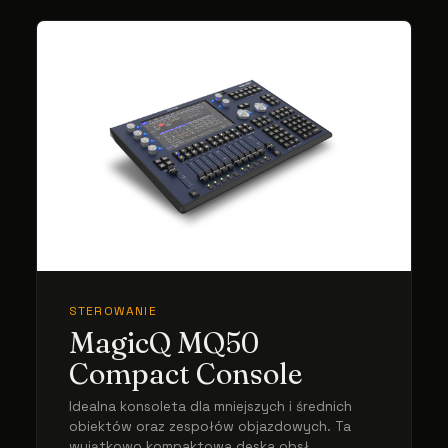
STEROWANIE
MagicQ MQ50
Compact Console
Idealna konsoleta dla mniejszych i średnich
obiektów oraz zespołów objazdowych. Ta
wyjątkowo kompaktowa deska obsł...