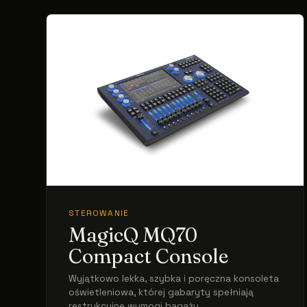
STEROWANIE
MagicQ MQ70
Compact Console
Wyjątkowo lekka, szybka i poręczna konsoleta
oświetleniowa, której gabaryty spełniają
restrykcyjne wymogi bagażu ...