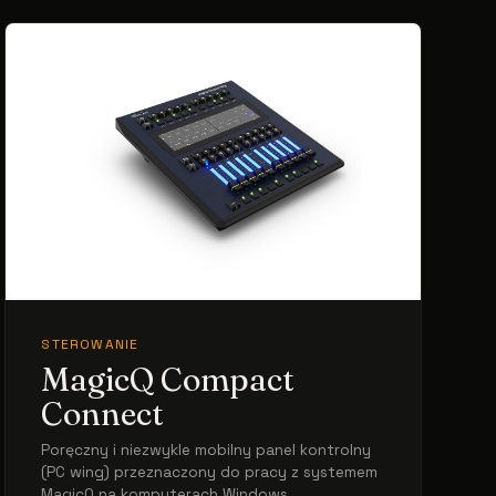
STEROWANIE
MagicQ Compact
Connect
Poręczny i niezwykle mobilny panel kontrolny
(PC wing) przeznaczony do pracy z systemem
MagicQ na komputerach Windows, ...