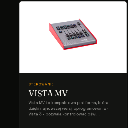
STEROWANIE
VISTA MV
Vista MV to kompaktowa platforma, która
dzięki najnowszej wersji oprogramowania -
Vista 3 - pozwala kontrolować oświ...