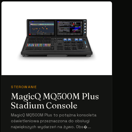
STEROWANIE
MagicQ MQ500M Plus
Stadium Console
MagicQ MQ500M Plus to potężna konsoleta
oświetleniowa przeznaczona do obsługi
największych wydarzeń na żywo. Obs�...