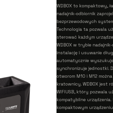
WDBOX to kompaktowy, ł
nadajnik-odbiornik zaproj
bezprzewodowych system
Technologia ta pozwala 
sterować każdym urządze
WDBOX w trybie nadajnik-
instalację i usuwanie dług
automatycznie wyszukuje 
synchronizuje jednostki
otworom M10 i M12 można
kratownicy. WDBOX jest r
WIFIUSB, który pozwala u
kompatybilne urządzenia. 
kompaktowym urządzeniu 