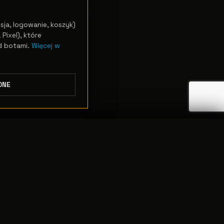
sja, logowanie, koszyk)
Pixel), które
d botami.
Więcej w
DNE
ODRZUĆ
PRZEJDŹ DO KASY