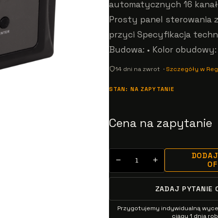
automatycznych 16 kana
Prosty panel sterowania 
przyci Specyfikacja techn
Budowa: • Kolor obudowy:
14 dni na zwrot ·
Szczegóły w Reg
STAN: NA ZAPYTANIE
Cena na zapytanie
DODAJ
−
+
O
ZADAJ PYTANIE 
Przygotujemy indywidualną wyc
ciągu 1 dnia r