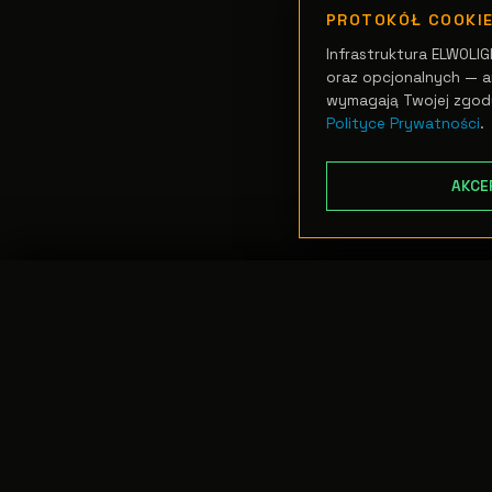
PROTOKÓŁ COOKI
Infrastruktura ELWOLIG
oraz opcjonalnych — an
wymagają Twojej zgod
Polityce Prywatności
.
AKCE
TRANSFER:
0 szt.
//
WARTOŚĆ:
0,00 PLN
PODGLĄD