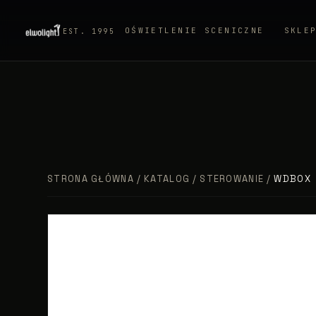
OŚWIETLENIE SCENICZNE
SKLE
EST. 1995
STRONA GŁÓWNA
/
KATALOG
/
STEROWANIE
/
WDBOX