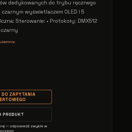
łów dedykowanych do trybu ręcznego
z czarnym wyświetlaczem OLED i 5
iczna: Sterowanie: • Protokoły: DMX512
 czarny
ulaminie
 DO ZAPYTANIA
FERTOWEGO
O PRODUKT
enę — odpowiedź zwykle w
oboczego