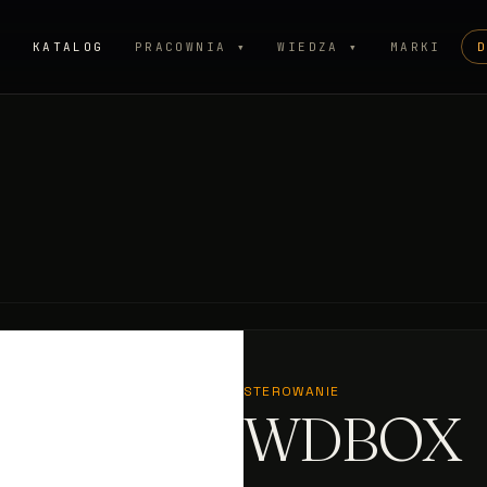
P
KATALOG
PRACOWNIA ▾
WIEDZA ▾
MARKI
STEROWANIE
WDBOX