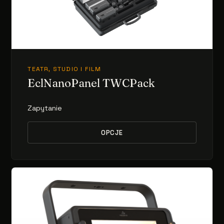
TEATR, STUDIO I FILM
EclNanoPanel TWCPack
Zapytanie
OPCJE