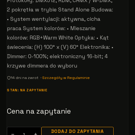
Protokoły: DMX512, RDM, CRMX / W-DMX,
2 pokrętła w trybie Stand Alone Budowa:
• System wentylacji: aktywna, cicha
praca System kolorów: • Mieszanie
kolorów: RGB+Warm White Optyka: • Kąt
świecenia: (H) 100° x (V) 60° Elektronika: •
Dimmer: 0-100%; elektroniczny 16-bit; 4
krzywe dimmera do wyboru
14 dni na zwrot ·
Szczegóły w Regulaminie
STAN: NA ZAPYTANIE
Cena na zapytanie
DODAJ DO ZAPYTANIA
−
+