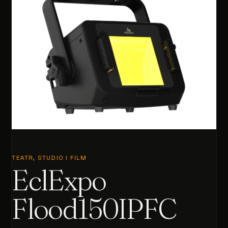
TEATR, STUDIO I FILM
EclExpo
Flood150IPFC