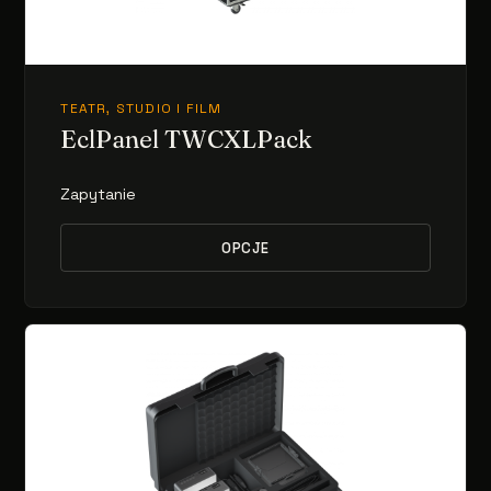
TEATR, STUDIO I FILM
EclPanel TWCXLPack
Zapytanie
OPCJE