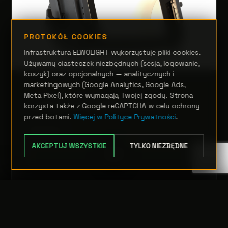
PROTOKÓŁ COOKIES
Infrastruktura ELWOLIGHT wykorzystuje pliki cookies.
Używamy ciasteczek niezbędnych (sesja, logowanie,
koszyk) oraz opcjonalnych — analitycznych i
marketingowych (Google Analytics, Google Ads,
TEATR, STUDIO I FILM
Meta Pixel), które wymagają Twojej zgody. Strona
EclExpo Flood300IPVW
korzysta także z Google reCAPTCHA w celu ochrony
przed botami.
Więcej w Polityce Prywatności
.
Zapytanie
AKCEPTUJ WSZYSTKIE
TYLKO NIEZBĘDNE
OPCJE
TRANSFER:
0 szt.
WARTOŚĆ:
PODGLĄD
0,00 PLN