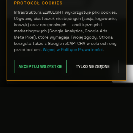
PROTOKÓŁ COOKIES
Infrastruktura ELWOLIGHT wykorzystuje pliki cookies.
Używamy ciasteczek niezbędnych (sesja, logowanie,
koszyk) oraz opcjonalnych — analitycznych i
TEATR, STUDIO I FILM
marketingowych (Google Analytics, Google Ads,
EclPanel IPSoft1x1
Meta Pixel), które wymagają Twojej zgody. Strona
korzysta także z Google reCAPTCHA w celu ochrony
przed botami.
Więcej w Polityce Prywatności
.
Zapytanie
AKCEPTUJ WSZYSTKIE
TYLKO NIEZBĘDNE
OPCJE
TRANSFER:
0 szt.
WARTOŚĆ:
PODGLĄD
0,00 PLN
ODRZUĆ
PRZEJDŹ DO KASY