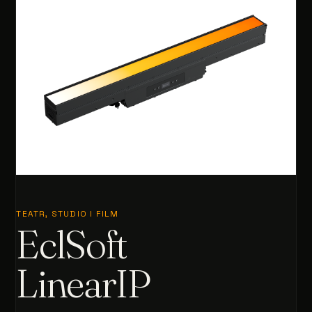
TEATR, STUDIO I FILM
EclSoft
LinearIP