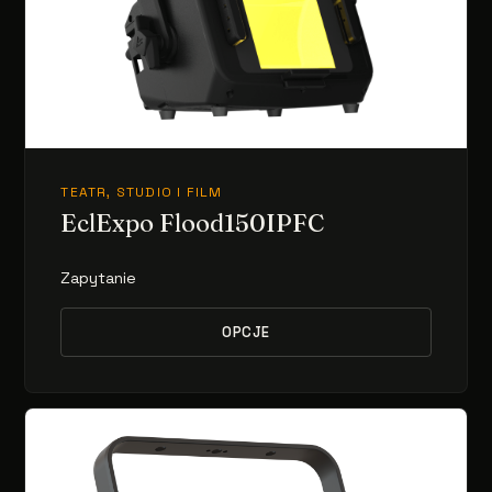
TEATR, STUDIO I FILM
EclExpo Flood150IPFC
Zapytanie
OPCJE