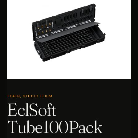
TEATR, STUDIO I FILM
EclSoft
Tube100Pack