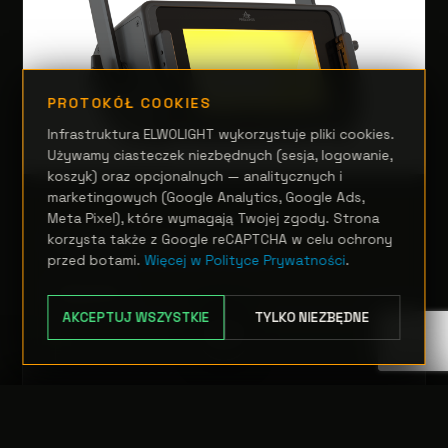
PROTOKÓŁ COOKIES
Infrastruktura ELWOLIGHT wykorzystuje pliki cookies.
Używamy ciasteczek niezbędnych (sesja, logowanie,
koszyk) oraz opcjonalnych — analitycznych i
marketingowych (Google Analytics, Google Ads,
TEATR, STUDIO I FILM
Meta Pixel), które wymagają Twojej zgody. Strona
EclExpoFlood 300FC
korzysta także z Google reCAPTCHA w celu ochrony
przed botami.
Więcej w Polityce Prywatności
.
Zapytanie
AKCEPTUJ WSZYSTKIE
TYLKO NIEZBĘDNE
OPCJE
TRANSFER:
0 szt.
WARTOŚĆ:
PODGLĄD
0,00 PLN