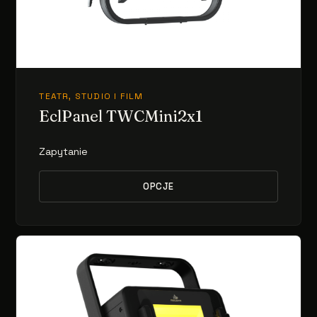
TEATR, STUDIO I FILM
EclPanel TWCMini2x1
Zapytanie
OPCJE