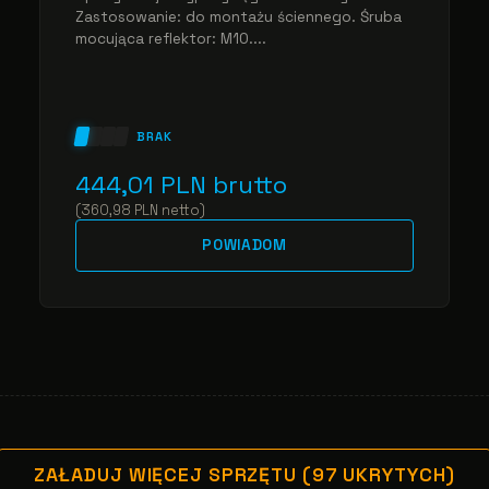
Zastosowanie: do montażu ściennego. Śruba
mocująca reflektor: M10....
BRAK
444,01
PLN
brutto
(
360,98
PLN
netto
)
POWIADOM
ZAŁADUJ WIĘCEJ SPRZĘTU (97 UKRYTYCH)