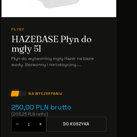
PŁYNY
HAZEBASE Płyn do
mgły 5l
Płyn do wytwornicy mgły Hazer na bazie
wody. Bezwonny i nietoksyczny....
NA WYCZERPANIU
250,00
PLN
brutto
(
203,25
PLN
netto
)
−
+
DO KOSZYKA