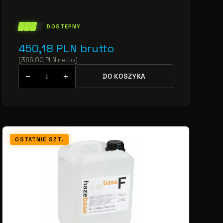
DOSTĘPNY
450,18
PLN
brutto
(
366,00
PLN
netto
)
−
+
DO KOSZYKA
OSTATNIE SZT.