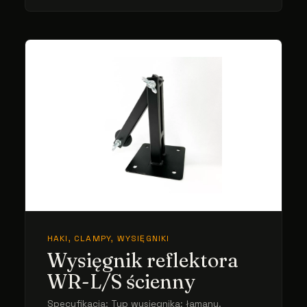
HAKI, CLAMPY, WYSIĘGNIKI
Wysięgnik reflektora
WR-L/S ścienny
Specyfikacja: Typ wysięgnika: łamany.