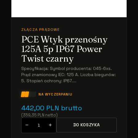
ZŁĄCZA PRĄDOWE
PCE Wtyk przenośny
125A 5p IP67 Power
Twist czarny
Specyfikacja: Symbol producenta: 045-6xs.
Prąd znamionowy IEC: 125 A. Liczba biegunów:
5. Stopień ochrony: IP67....
NA WYCZERPANIU
442,00
PLN
brutto
(
359,35
PLN
netto
)
−
+
DO KOSZYKA