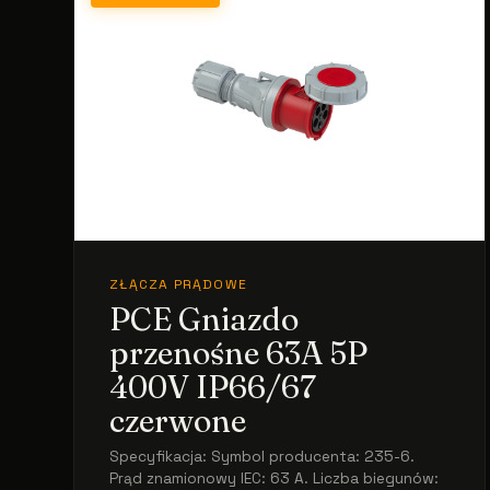
ZŁĄCZA PRĄDOWE
PCE Gniazdo
przenośne 63A 5P
400V IP66/67
czerwone
Specyfikacja: Symbol producenta: 235-6.
Prąd znamionowy IEC: 63 A. Liczba biegunów: