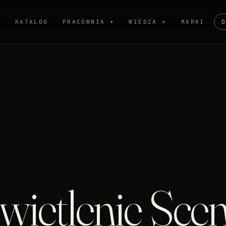
P
KATALOG
PRACOWNIA ▾
WIEDZA ▾
MARKI
ietlenie Scen