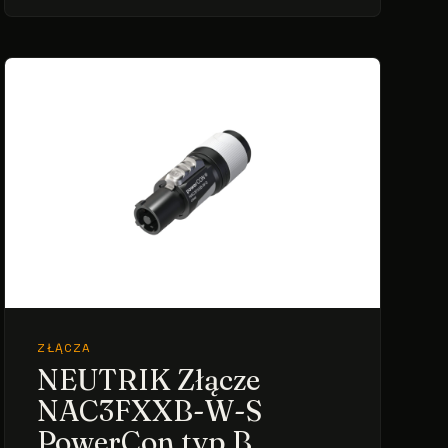
ZŁĄCZA
NEUTRIK Złącze
NAC3FXXB-W-S
PowerCon typ B