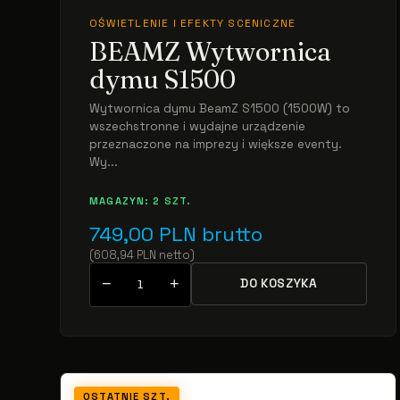
OŚWIETLENIE I EFEKTY SCENICZNE
BEAMZ Wytwornica
dymu S1500
Wytwornica dymu BeamZ S1500 (1500W) to
wszechstronne i wydajne urządzenie
przeznaczone na imprezy i większe eventy.
Wy...
MAGAZYN: 2 SZT.
749,00
PLN
brutto
(
608,94
PLN
netto
)
−
+
DO KOSZYKA
OSTATNIE SZT.