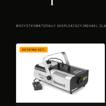
WSZYSTKO
MATERIAŁY EKSPLOATACYJNE
HAKI, CL
OSTATNIE SZT.