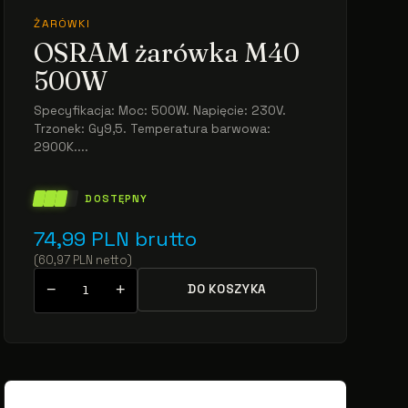
ŻARÓWKI
OSRAM żarówka M40
500W
Specyfikacja: Moc: 500W. Napięcie: 230V.
Trzonek: Gy9,5. Temperatura barwowa:
2900K....
DOSTĘPNY
74,99
PLN
brutto
(
60,97
PLN
netto
)
−
+
DO KOSZYKA