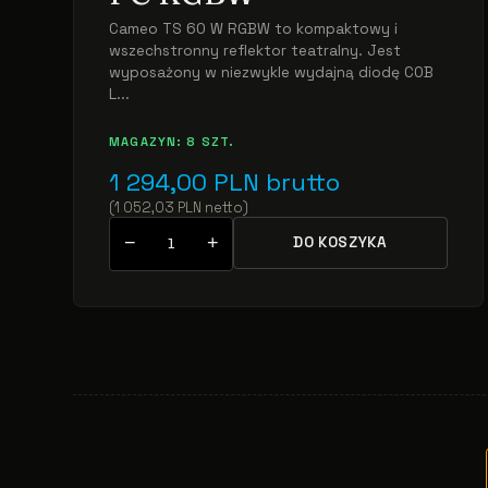
Cameo TS 60 W RGBW to kompaktowy i
wszechstronny reflektor teatralny. Jest
wyposażony w niezwykle wydajną diodę COB
L...
MAGAZYN: 8 SZT.
1 294,00
PLN
brutto
(
1 052,03
PLN
netto
)
−
+
DO KOSZYKA