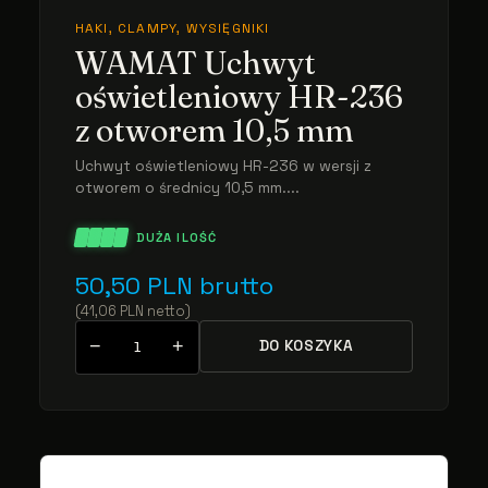
HAKI, CLAMPY, WYSIĘGNIKI
WAMAT Uchwyt
oświetleniowy HR-236
z otworem 10,5 mm
Uchwyt oświetleniowy HR-236 w wersji z
otworem o średnicy 10,5 mm....
DUŻA ILOŚĆ
50,50
PLN
brutto
(
41,06
PLN
netto
)
−
+
DO KOSZYKA