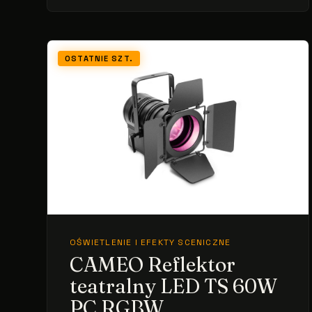
OSTATNIE SZT.
OŚWIETLENIE I EFEKTY SCENICZNE
CAMEO Reflektor
teatralny LED TS 60W
PC RGBW