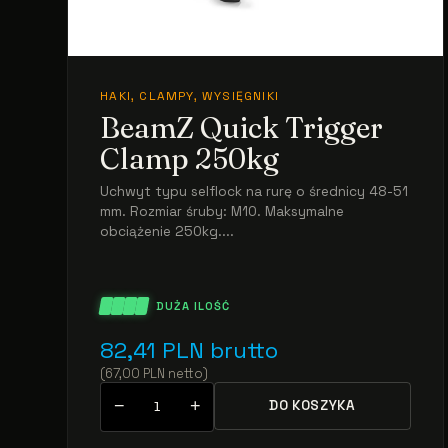
HAKI, CLAMPY, WYSIĘGNIKI
BeamZ Quick Trigger
Clamp 250kg
Uchwyt typu selflock na rurę o średnicy 48-51
mm. Rozmiar śruby: M10. Maksymalne
obciążenie 250kg....
DUŻA ILOŚĆ
82,41
PLN
brutto
(
67,00
PLN
netto
)
−
+
DO KOSZYKA