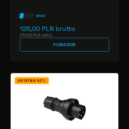
BRAK
125,00
PLN
brutto
(
101,63
PLN
netto
)
POWIADOM
OSTATNIE SZT.