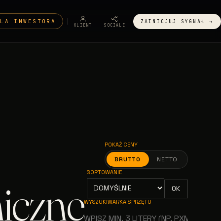
DLA INWESTORA
ZAINICJUJ SYGNAŁ →
KLIENT
SOCIALE
POKAŻ CENY
BRUTTO
NETTO
SORTOWANIE
iczne
OK
WYSZUKIWARKA SPRZĘTU