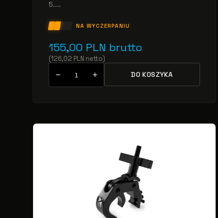
5....
NA WYCZERPANIU
155,00
PLN
brutto
(
126,02
PLN
netto
)
−
+
DO KOSZYKA