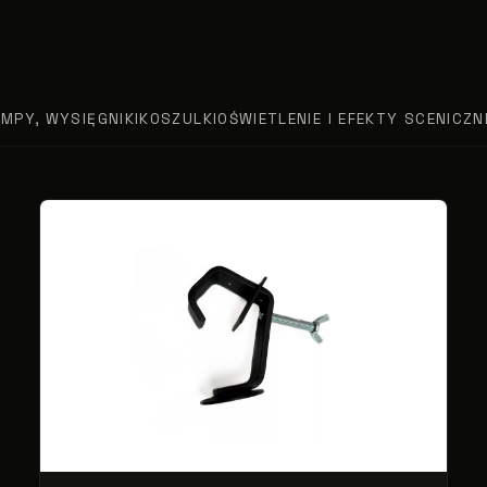
AMPY, WYSIĘGNIKI
KOSZULKI
OŚWIETLENIE I EFEKTY SCENICZN