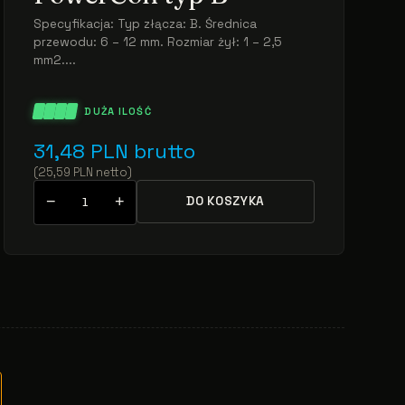
Specyfikacja: Typ złącza: B. Średnica
przewodu: 6 – 12 mm. Rozmiar żył: 1 – 2,5
mm2....
DUŻA ILOŚĆ
31,48
PLN
brutto
(
25,59
PLN
netto
)
−
+
DO KOSZYKA