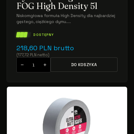
FOG High Density 5l
Niskomgłowa formuła High Density dla najbardziej
gęstego, ciężkiego dymu....
DOSTĘPNY
218,60
PLN
brutto
(
177,72
PLN
netto
)
−
+
DO KOSZYKA