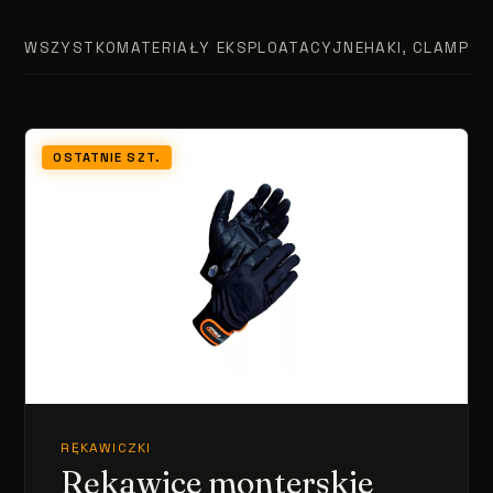
WSZYSTKO
MATERIAŁY EKSPLOATACYJNE
HAKI, CLAMPY, 
OSTATNIE SZT.
RĘKAWICZKI
Rękawice monterskie