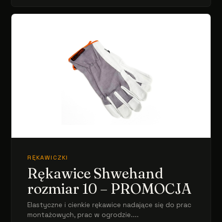
RĘKAWICZKI
Rękawice Shwehand
rozmiar 10 – PROMOCJA
Elastyczne i cienkie rękawice nadające się do prac
montażowych, prac w ogrodzie....