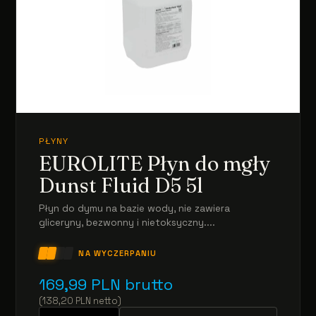
PŁYNY
EUROLITE Płyn do mgły
Dunst Fluid D5 5l
Płyn do dymu na bazie wody, nie zawiera
gliceryny, bezwonny i nietoksyczny....
NA WYCZERPANIU
169,99
PLN
brutto
(
138,20
PLN
netto
)