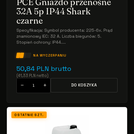
PCE Gniazdo przenośne
32A 5p IP44 Shark
czarne
Specyfikacja: Symbol producenta: 225-6x. Prąd
znamionowy IEC: 32 A. Liczba biegunów: 5.
Stopień ochrony: IP44....
NA WYCZERPANIU
50,84
PLN
brutto
(
41,33
PLN
netto
)
−
+
DO KOSZYKA
OSTATNIE SZT.