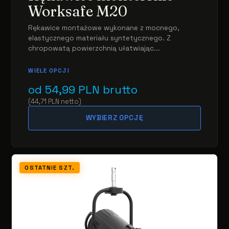
Worksafe M20
Rękawice montażowe wykonane z mocnego,
elastycznego materiału syntetycznego. Z
chropowatą powierzchnią ułatwiając...
WIELE OPCJI
od
54,99
PLN
brutto
(
44,71
PLN
netto
)
WYBIERZ OPCJĘ
OSTATNIE SZT.