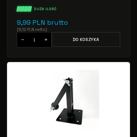
DUŻA ILOŚĆ
9,99
PLN
brutto
(
8,12
PLN
netto
)
−
+
DO KOSZYKA