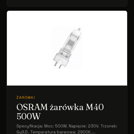
ŻARÓWKI
OSRAM żarówka M40
500W
Specyfikacja: Moc: 500W. Napięcie: 230V. Trzonek:
Gy9,5. Temperatura barwowa: 2900K....