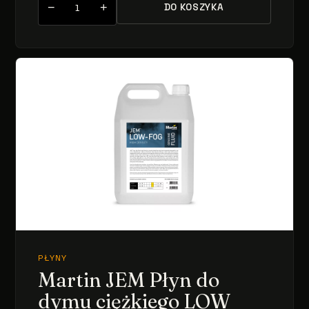
−
+
DO KOSZYKA
PŁYNY
Martin JEM Płyn do
dymu ciężkiego LOW