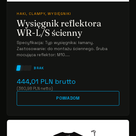
HAKI, CLAMPY, WYSIĘGNIKI
Wysięgnik reflektora
WR-L/S ścienny
Specyfikacja: Typ wysięgnika: łamany.
Zastosowanie: do montażu ściennego. Śruba
mocująca reflektor: M10....
BRAK
444,01
PLN
brutto
(
360,98
PLN
netto
)
POWIADOM