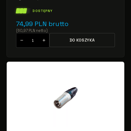
DOSTĘPNY
74,99
PLN
brutto
(
60,97
PLN
netto
)
−
+
DO KOSZYKA