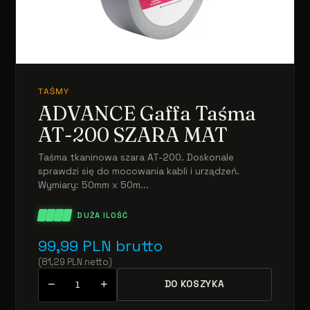
TAŚMY
ADVANCE Gaffa Taśma
AT-200 SZARA MAT
Taśma tkaninowa szara AT-200. Doskonale
sprawdzi się do mocowania kabli i urządzeń.
Wymiary: 50mm x 50m...
DUŻA ILOŚĆ
99,99
PLN
brutto
(
81,29
PLN
netto
)
−
+
DO KOSZYKA