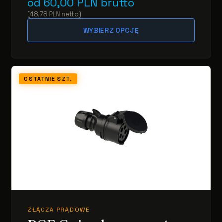
od
60,00
PLN
brutto
(
48,78
PLN
netto
)
WYBIERZ OPCJĘ
OSTATNIE SZT.
ZŁĄCZA PRĄDOWE