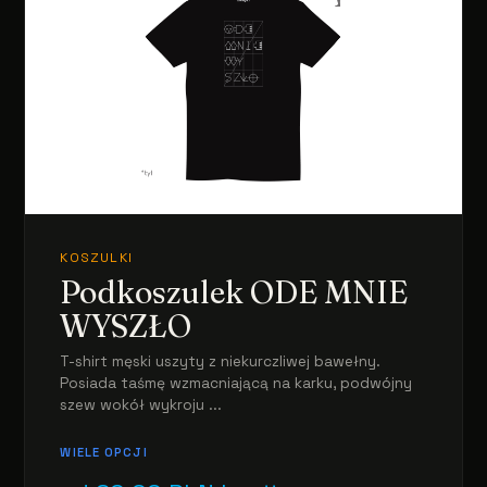
KOSZULKI
Podkoszulek ODE MNIE
WYSZŁO
T-shirt męski uszyty z niekurczliwej bawełny.
Posiada taśmę wzmacniającą na karku, podwójny
szew wokół wykroju ...
WIELE OPCJI