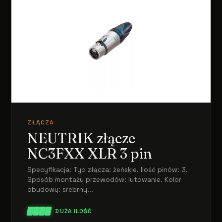
ZŁĄCZA
NEUTRIK złącze
NC3FXX XLR 3 pin
Specyfikacja: Typ złącza: żeńskie. Ilość pinów: 3.
Sposób montażu przewodów: lutowanie. Kolor
obudowy: srebrny...
DUŻA ILOŚĆ