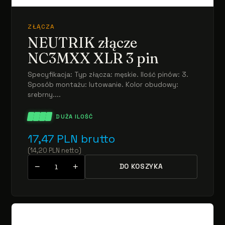
ZŁĄCZA
NEUTRIK złącze
NC3MXX XLR 3 pin
Specyfikacja: Typ złącza: męskie. Ilość pinów: 3.
Sposób montażu: lutowanie. Kolor obudowy:
srebrny....
DUŻA ILOŚĆ
17,47
PLN
brutto
(
14,20
PLN
netto
)
−
+
DO KOSZYKA