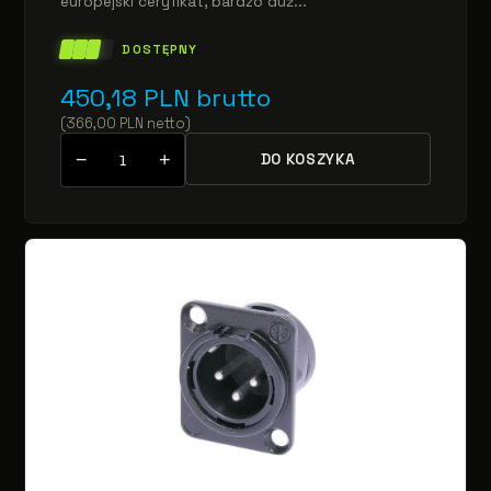
europejski ceryfikat, bardzo duż...
DOSTĘPNY
450,18
PLN
brutto
(
366,00
PLN
netto
)
−
+
DO KOSZYKA