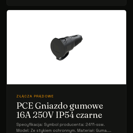
ZŁĄCZA PRĄDOWE
PCE Gniazdo gumowe
16A 250V IP54 czarne
Specyfikacja: Symbol producenta: 2411-ssw.
Model: Ze stykiem ochronnym. Materiał: Guma....