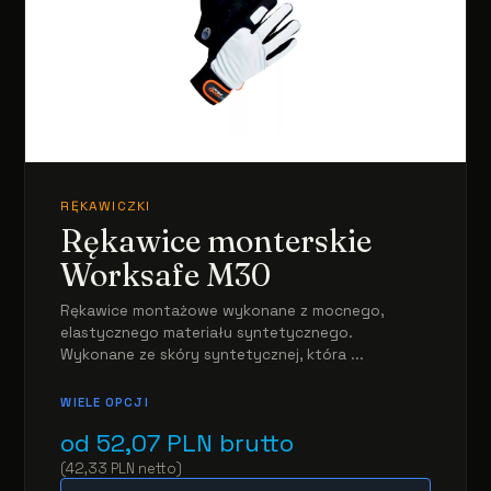
RĘKAWICZKI
Rękawice monterskie
Worksafe M30
Rękawice montażowe wykonane z mocnego,
elastycznego materiału syntetycznego.
Wykonane ze skóry syntetycznej, która ...
WIELE OPCJI
od
52,07
PLN
brutto
(
42,33
PLN
netto
)