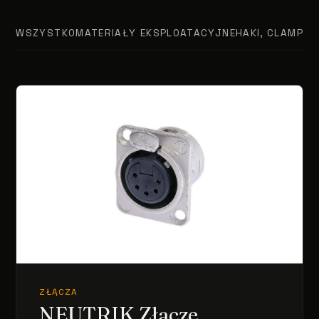
WSZYSTKO
MATERIAŁY EKSPLOATACYJNE
HAKI, CLAMPY, 
ZŁĄCZA
NEUTRIK Złącze