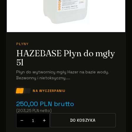
PŁYNY
HAZEBASE Płyn do mgły
5l
Płyn do wytwornicy mgły Hazer na bazie wody.
Bezwonny i nietoksyczny....
NA WYCZERPANIU
250,00
PLN
brutto
(
203,25
PLN
netto
)
−
+
DO KOSZYKA