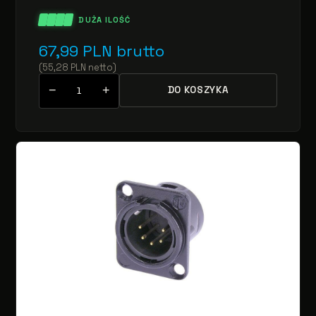
DUŻA ILOŚĆ
67,99
PLN
brutto
(
55,28
PLN
netto
)
−
+
DO KOSZYKA