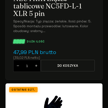
tablicowe NC5FD-L-1
XLR 5 pin
Specyfikacja: Typ złącza: żeńskie. Ilość pinów: 5.
Sposób montażu przewodów: lutowanie. Kolor
obudowy: srebrny...
DUŻA ILOŚĆ
47,99
PLN
brutto
(
39,02
PLN
netto
)
−
+
DO KOSZYKA
OSTATNIE SZT.