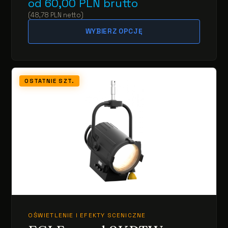
od
60,00
PLN
brutto
(
48,78
PLN
netto
)
WYBIERZ OPCJĘ
OSTATNIE SZT.
OŚWIETLENIE I EFEKTY SCENICZNE