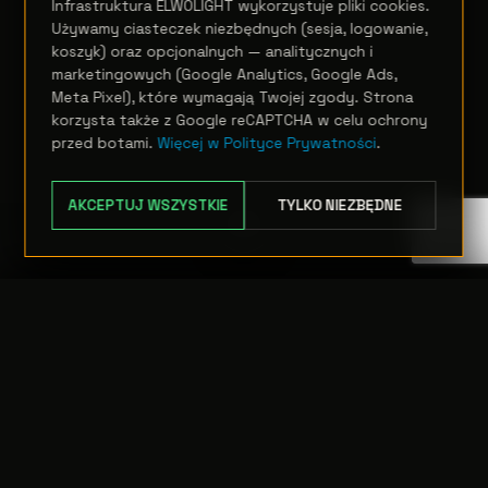
Infrastruktura ELWOLIGHT wykorzystuje pliki cookies.
Używamy ciasteczek niezbędnych (sesja, logowanie,
koszyk) oraz opcjonalnych — analitycznych i
marketingowych (Google Analytics, Google Ads,
Meta Pixel), które wymagają Twojej zgody. Strona
korzysta także z Google reCAPTCHA w celu ochrony
przed botami.
Więcej w Polityce Prywatności
.
AKCEPTUJ WSZYSTKIE
TYLKO NIEZBĘDNE
TRANSFER:
0 szt.
WARTOŚĆ:
PODGLĄD
0,00 PLN
ODRZUĆ
PRZEJDŹ DO KASY