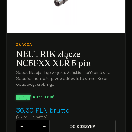
ZŁĄCZA
NEUTRIK złącze
NC5FXX XLR 5 pin
Specyfikacja: Typ złącza: żeńskie. Ilość pinów: 5.
Sposób montażu przewodów: lutowanie. Kolor
obudowy: srebrny...
DUŻA ILOŚĆ
36,30
PLN
brutto
(
29,51
PLN
netto
)
−
+
DO KOSZYKA