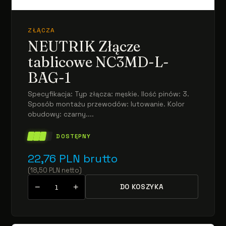
ZŁĄCZA
NEUTRIK Złącze
tablicowe NC3MD-L-
BAG-1
Specyfikacja: Typ złącza: męskie. Ilość pinów: 3.
Sposób montażu przewodów: lutowanie. Kolor
obudowy: czarny....
DOSTĘPNY
22,76
PLN
brutto
(
18,50
PLN
netto
)
−
+
DO KOSZYKA