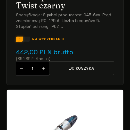
Twist czarny
Specyfikacja: Symbol producenta: 045-6xs. Prąd
znamionowy IEC: 125 A. Liczba biegunów: 5.
Stopień ochrony: IP67....
NA WYCZERPANIU
442,00
PLN
brutto
(
359,35
PLN
netto
)
−
+
DO KOSZYKA