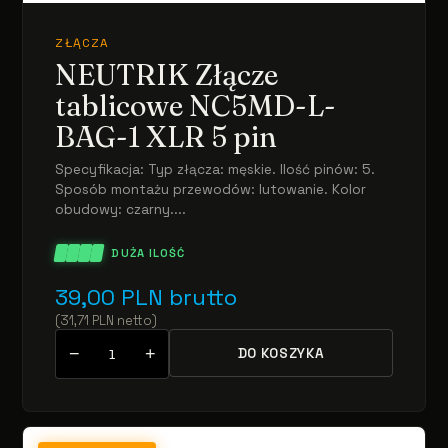
ZŁĄCZA
NEUTRIK Złącze
tablicowe NC5MD-L-
BAG-1 XLR 5 pin
Specyfikacja: Typ złącza: męskie. Ilość pinów: 5.
Sposób montażu przewodów: lutowanie. Kolor
obudowy: czarny....
DUŻA ILOŚĆ
39,00
PLN
brutto
(
31,71
PLN
netto
)
−
+
DO KOSZYKA