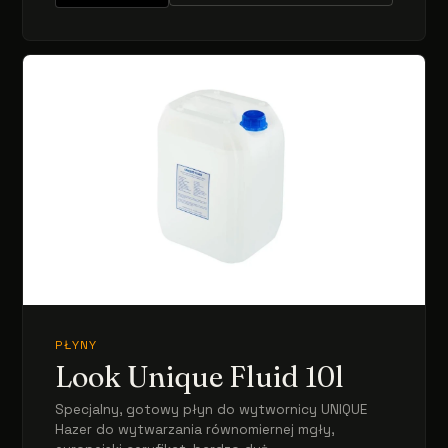
PŁYNY
Look Unique Fluid 10l
Specjalny, gotowy płyn do wytwornicy UNIQUE
Hazer do wytwarzania równomiernej mgły,