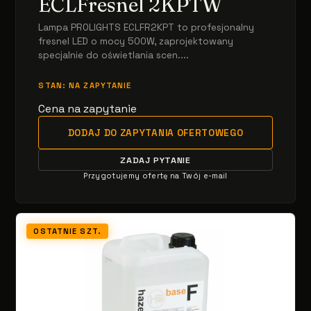
ECLFresnel 2KPTW
Lampa PROLIGHTS ECLFR2KPT to profesjonalny
fresnel LED o mocy 500W, zaprojektowany
specjalnie do oświetlania scen....
STAN: NA ZAPYTANIE
Cena na zapytanie
DODAJ DO ZAPYTANIA OFERTOWEGO
ZADAJ PYTANIE
Przygotujemy ofertę na Twój e-mail
OSTATNIE SZT.