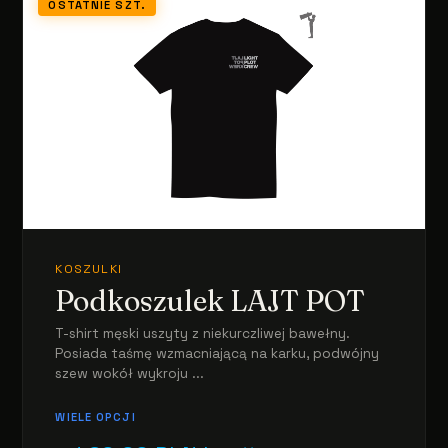
OSTATNIE SZT.
KOSZULKI
Podkoszulek LAJT POT
T-shirt męski uszyty z niekurczliwej bawełny.
Posiada taśmę wzmacniającą na karku, podwójny
szew wokół wykroju ...
WIELE OPCJI