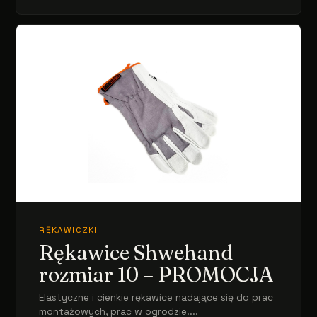
RĘKAWICZKI
Rękawice Shwehand
rozmiar 10 – PROMOCJA
Elastyczne i cienkie rękawice nadające się do prac
montażowych, prac w ogrodzie....