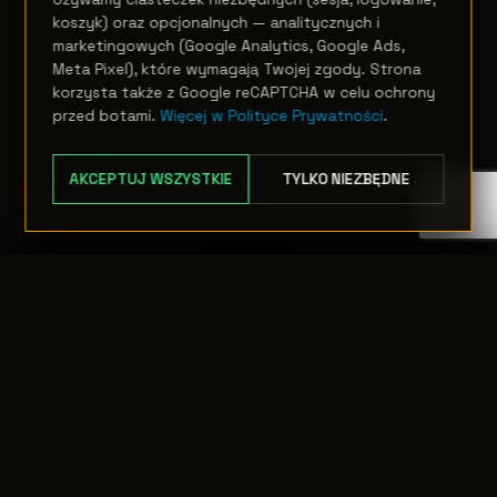
koszyk) oraz opcjonalnych — analitycznych i
marketingowych (Google Analytics, Google Ads,
Meta Pixel), które wymagają Twojej zgody. Strona
korzysta także z Google reCAPTCHA w celu ochrony
przed botami.
Więcej w Polityce Prywatności
.
AKCEPTUJ WSZYSTKIE
TYLKO NIEZBĘDNE
TRANSFER:
0 szt.
WARTOŚĆ:
PODGLĄD
0,00 PLN
ODRZUĆ
PRZEJDŹ DO KASY