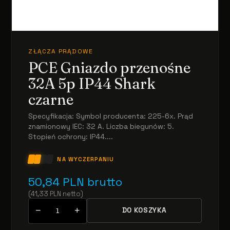
ZŁĄCZA PRĄDOWE
PCE Gniazdo przenośne
32A 5p IP44 Shark
czarne
Specyfikacja: Symbol producenta: 225-6x. Prąd
znamionowy IEC: 32 A. Liczba biegunów: 5.
Stopień ochrony: IP44....
NA WYCZERPANIU
50,84
PLN
brutto
(
41,33
PLN
netto
)
−
+
DO KOSZYKA