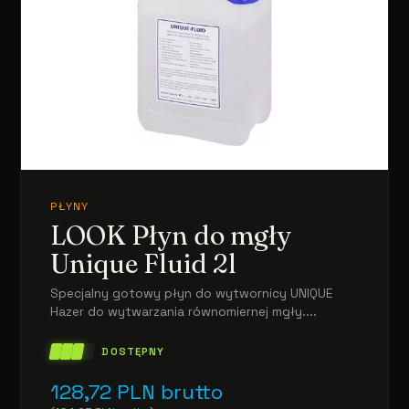
PŁYNY
LOOK Płyn do mgły
Unique Fluid 2l
Specjalny gotowy płyn do wytwornicy UNIQUE
Hazer do wytwarzania równomiernej mgły....
DOSTĘPNY
128,72
PLN
brutto