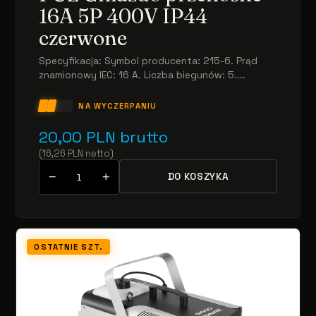
16A 5P 400V IP44
czerwone
Specyfikacja: Symbol producenta: 215-6. Prąd
znamionowy IEC: 16 A. Liczba biegunów: 5....
NA WYCZERPANIU
20,00
PLN
brutto
(
16,26
PLN
netto
)
−
+
DO KOSZYKA
OSTATNIE SZT.