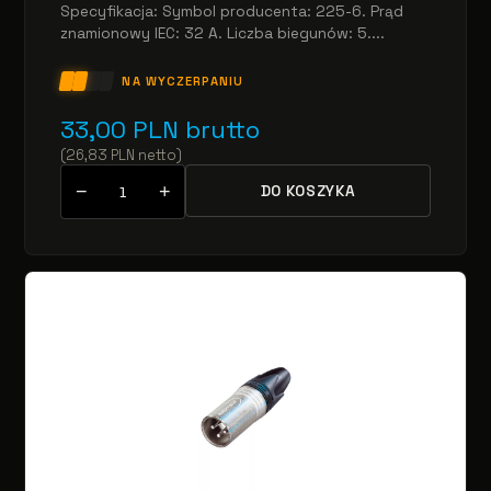
Specyfikacja: Symbol producenta: 225-6. Prąd
znamionowy IEC: 32 A. Liczba biegunów: 5....
NA WYCZERPANIU
33,00
PLN
brutto
(
26,83
PLN
netto
)
−
+
DO KOSZYKA