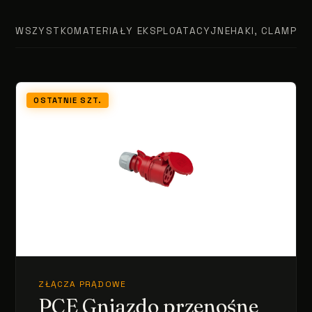
WSZYSTKO
MATERIAŁY EKSPLOATACYJNE
HAKI, CLAMPY, 
OSTATNIE SZT.
ZŁĄCZA PRĄDOWE
PCE Gniazdo przenośne