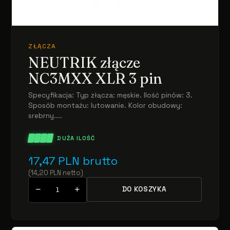
ZŁĄCZA
NEUTRIK złącze
NC3MXX XLR 3 pin
Specyfikacja: Typ złącza: męskie. Ilość pinów: 3.
Sposób montażu: lutowanie. Kolor obudowy:
srebrny....
DUŻA ILOŚĆ
17,47
PLN
brutto
(
14,20
PLN
netto
)
−
+
DO KOSZYKA