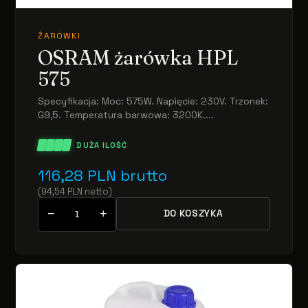
ŻARÓWKI
OSRAM żarówka HPL
575
Specyfikacja: Moc: 575W. Napięcie: 230V. Trzonek:
G9,5. Temperatura barwowa: 3200K....
DUŻA ILOŚĆ
116,28
PLN
brutto
(
94,54
PLN
netto
)
−
+
DO KOSZYKA