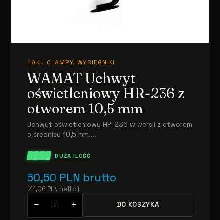
HAKI, CLAMPY, WYSIĘGNIKI
WAMAT Uchwyt
oświetleniowy HR-236 z
otworem 10,5 mm
Uchwyt oświetleniowy HR-236 w wersji z otworem
o średnicy 10,5 mm....
DUŻA ILOŚĆ
50,50
PLN
brutto
(
41,06
PLN
netto
)
−
+
DO KOSZYKA