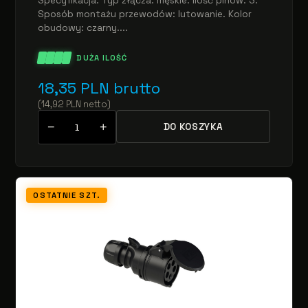
Specyfikacja: Typ złącza: męskie. Ilość pinów: 3.
Sposób montażu przewodów: lutowanie. Kolor
obudowy: czarny....
DUŻA ILOŚĆ
18,35
PLN
brutto
(
14,92
PLN
netto
)
−
+
DO KOSZYKA
OSTATNIE SZT.