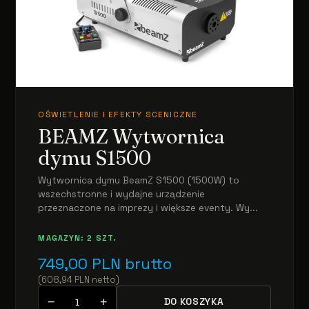
OŚWIETLENIE I EFEKTY SCENICZNE
BEAMZ Wytwornica
dymu S1500
Wytwornica dymu BeamZ S1500 (1500W) to
wszechstronne i wydajne urządzenie
przeznaczone na imprezy i większe eventy. Wy...
MAGAZYN: 2 SZT.
749,00
PLN
brutto
(
608,94
PLN
netto
)
−
+
DO KOSZYKA