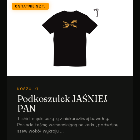
OSTATNIE SZT.
KOSZULKI
Podkoszulek JAŚNIEJ
PAN
T-shirt męski uszyty z niekurczliwej bawełny.
Posiada taśmę wzmacniającą na karku, podwójny
szew wokół wykroju ...