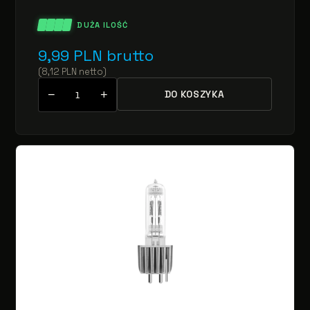
DUŻA ILOŚĆ
9,99
PLN
brutto
(
8,12
PLN
netto
)
−
+
DO KOSZYKA