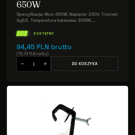
650W
Specyfikacja: Moc: 650W. Napięcie: 230V. Trzonek:
Gy9,5. Temperatura barwowa: 3068K....
DOSTĘPNY
94,45
PLN
brutto
(
76,79
PLN
netto
)
−
+
DO KOSZYKA