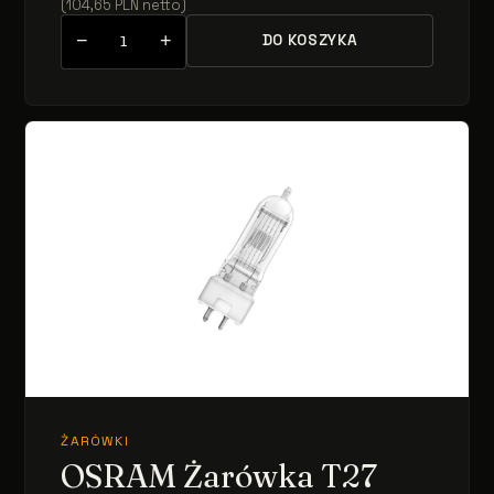
(
104,65
PLN
netto
)
−
+
DO KOSZYKA
ŻARÓWKI
OSRAM Żarówka T27