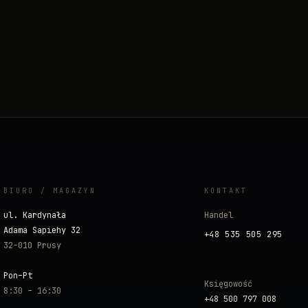
BIURO / MAGAZYN
KONTAKT
ul. Kardynała
Handel
Adama Sapiehy 32
+48 535 505 295
32-010 Prusy
Pon–Pt
Księgowość
8:30 – 16:30
+48 500 797 008