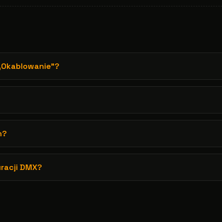
 „Okablowanie”?
m?
uracji DMX?