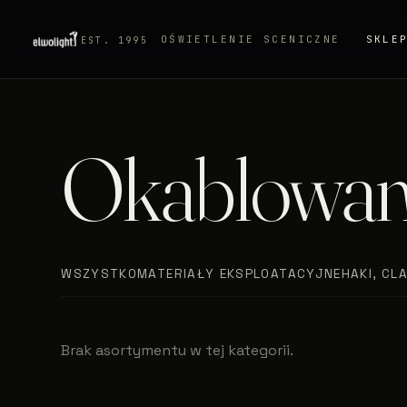
OŚWIETLENIE SCENICZNE
SKLE
EST. 1995
Okablowan
WSZYSTKO
MATERIAŁY EKSPLOATACYJNE
HAKI, CL
Brak asortymentu w tej kategorii.