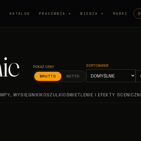
P
KATALOG
PRACOWNIA ▾
WIEDZA ▾
MARKI
ie
SORTOWANIE
POKAŻ CENY
BRUTTO
NETTO
AMPY, WYSIĘGNIKI
KOSZULKI
OŚWIETLENIE I EFEKTY SCENICZN