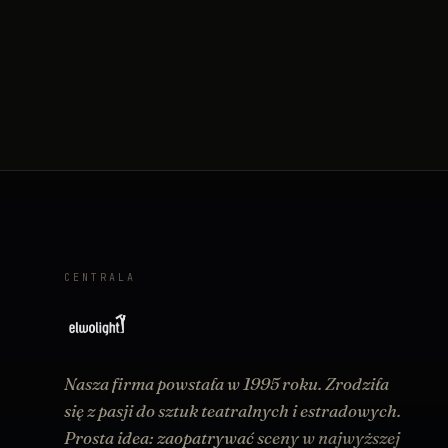
CENTRALA
Nasza firma powstała w 1995 roku. Zrodziła
się z pasji do sztuk teatralnych i estradowych.
Prosta idea: zaopatrywać sceny w najwyższej