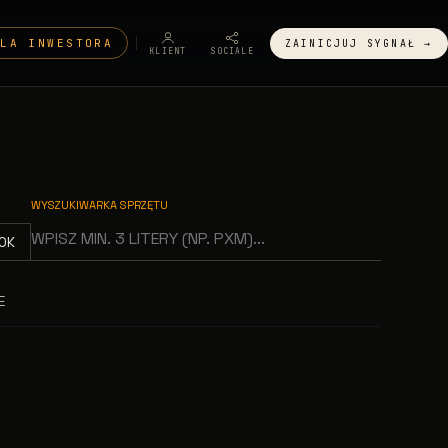
DLA INWESTORA
ZAINICJUJ SYGNAŁ →
KLIENT
SOCIALE
WYSZUKIWARKA SPRZĘTU
OK
E