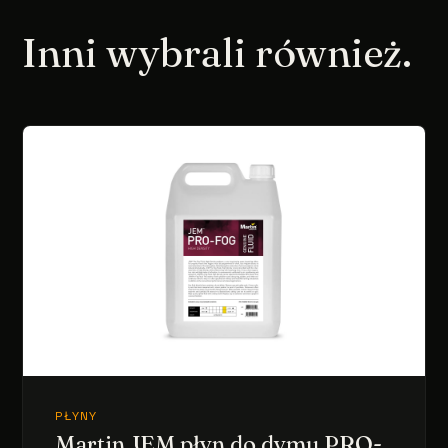
Inni wybrali również.
PŁYNY
Martin JEM płyn do dymu PRO-