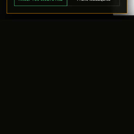
TRANSFER:
0 szt.
WARTOŚĆ:
PODGLĄD
0,00 PLN
ODRZUĆ
PRZEJDŹ DO KASY