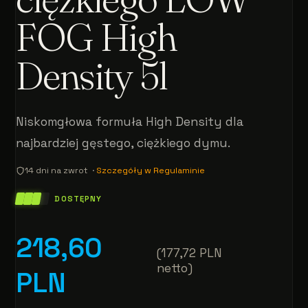
FOG High
Density 5l
Niskomgłowa formuła High Density dla
najbardziej gęstego, ciężkiego dymu.
14 dni na zwrot ·
Szczegóły w Regulaminie
DOSTĘPNY
218,60
(177,72 PLN
netto)
PLN