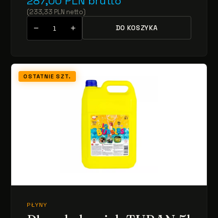
287,00
PLN
brutto
(
233,33
PLN
netto
)
−
+
DO KOSZYKA
OSTATNIE SZT.
PŁYNY