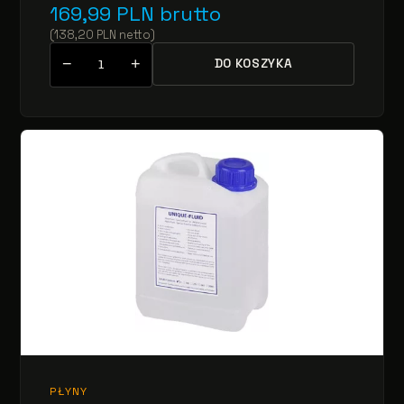
169,99
PLN
brutto
(
138,20
PLN
netto
)
−
+
DO KOSZYKA
PŁYNY