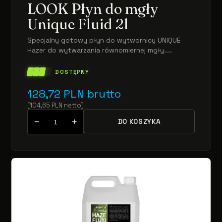
LOOK Płyn do mgły
Unique Fluid 2l
Specjalny gotowy płyn do wytwornicy UNIQUE
Hazer do wytwarzania równomiernej mgły....
DOSTĘPNY
128,72
PLN
brutto
(
104,65
PLN
netto
)
−
+
DO KOSZYKA