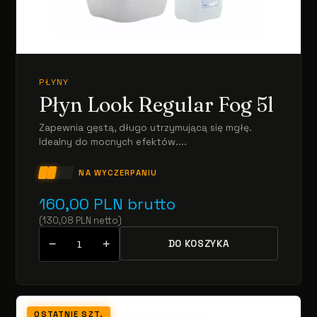
PŁYNY
Płyn Look Regular Fog 5l
Zapewnia gęstą, długo utrzymującą się mgłę.
Idealny do mocnych efektów....
NA WYCZERPANIU
160,00
PLN
brutto
(
130,08
PLN
netto
)
−
+
DO KOSZYKA
OSTATNIE SZT.