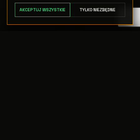
AKCEPTUJ WSZYSTKIE
TYLKO NIEZBĘDNE
TRANSFER:
0 szt.
WARTOŚĆ:
PODGLĄD
0,00 PLN
ODRZUĆ
PRZEJDŹ DO KASY