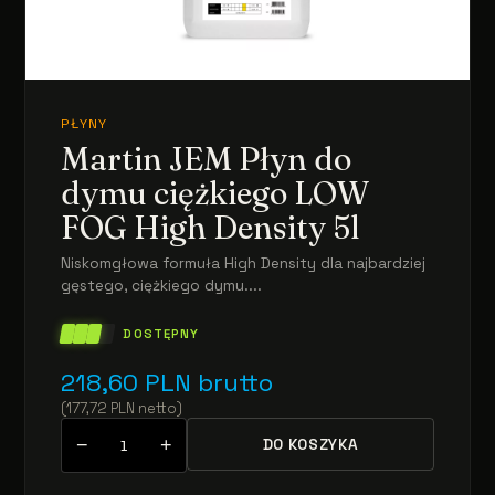
PŁYNY
Martin JEM Płyn do
dymu ciężkiego LOW
FOG High Density 5l
Niskomgłowa formuła High Density dla najbardziej
gęstego, ciężkiego dymu....
DOSTĘPNY
218,60
PLN
brutto
(
177,72
PLN
netto
)
−
+
DO KOSZYKA