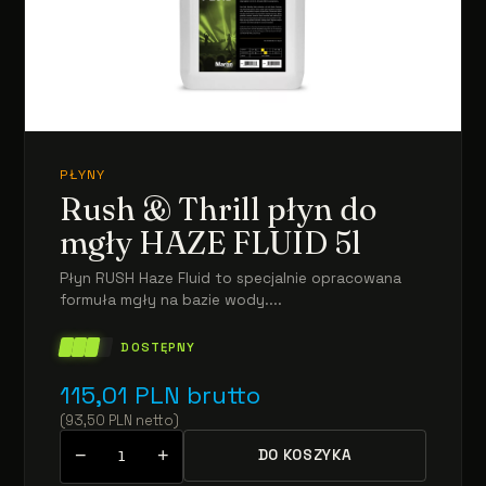
PŁYNY
Rush & Thrill płyn do
mgły HAZE FLUID 5l
Płyn RUSH Haze Fluid to specjalnie opracowana
formuła mgły na bazie wody....
DOSTĘPNY
115,01
PLN
brutto
(
93,50
PLN
netto
)
−
+
DO KOSZYKA