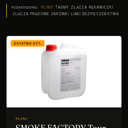
PŁYNY
TAŚMY
ZŁĄCZA
RĘKAWICZKI
PODKATEGORIE:
ZŁĄCZA PRĄDOWE
ŻARÓWKI
LINKI BEZPIECZEŃSTWA
OSTATNIE SZT.
PŁYNY
SMOKE FACTORY Tour