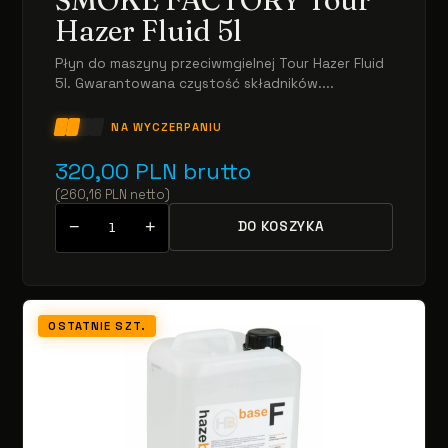
Hazer Fluid 5l
Płyn do maszyny przeciwmgielnej Tour Hazer Fluid
5l. Gwarantowana czystość składników....
NA WYCZERPANIU
320,00
PLN
brutto
(
260,16
PLN
netto
)
−
+
DO KOSZYKA
OSTATNIE SZT.