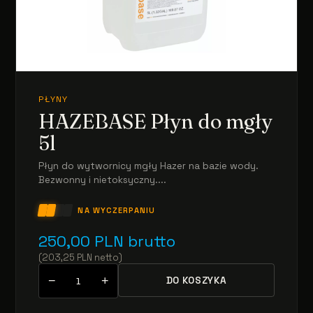
PŁYNY
HAZEBASE Płyn do mgły
5l
Płyn do wytwornicy mgły Hazer na bazie wody.
Bezwonny i nietoksyczny....
NA WYCZERPANIU
250,00
PLN
brutto
(
203,25
PLN
netto
)
−
+
DO KOSZYKA