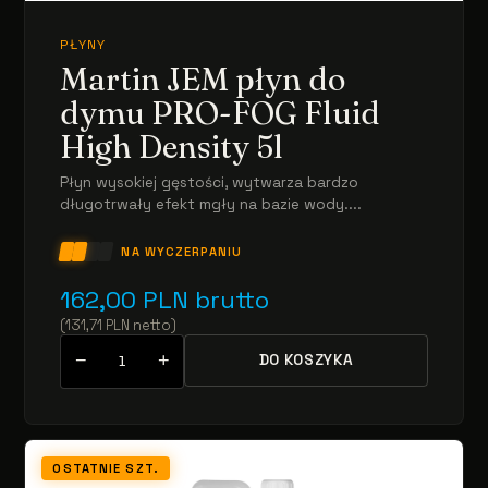
PŁYNY
Martin JEM płyn do
dymu PRO-FOG Fluid
High Density 5l
Płyn wysokiej gęstości, wytwarza bardzo
długotrwały efekt mgły na bazie wody....
NA WYCZERPANIU
162,00
PLN
brutto
(
131,71
PLN
netto
)
−
+
DO KOSZYKA
OSTATNIE SZT.