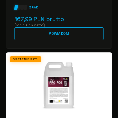
BRAK
167,99
PLN
brutto
(
136,58
PLN
netto
)
POWIADOM
OSTATNIE SZT.