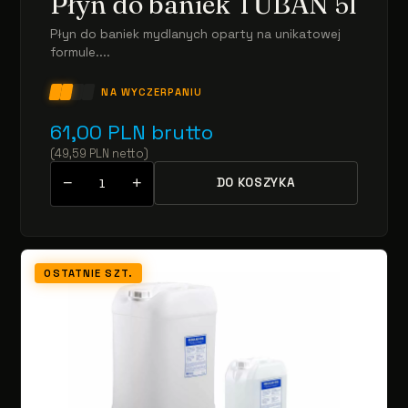
Płyn do baniek TUBAN 5l
Płyn do baniek mydlanych oparty na unikatowej
formule....
NA WYCZERPANIU
61,00
PLN
brutto
(
49,59
PLN
netto
)
−
+
DO KOSZYKA
OSTATNIE SZT.