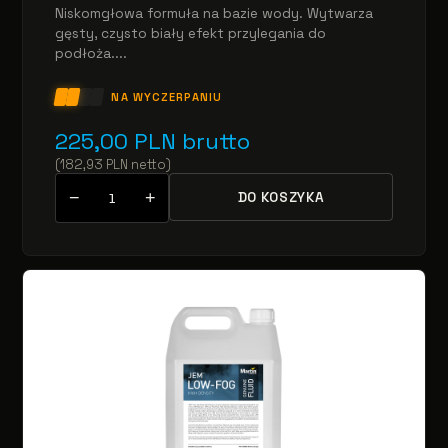
Niskomgłowa formuła na bazie wody. Wytwarza
gęsty, czysto biały efekt przylegania do
podłoża....
NA WYCZERPANIU
225,00
PLN
brutto
(
182,93
PLN
netto
)
−
+
DO KOSZYKA