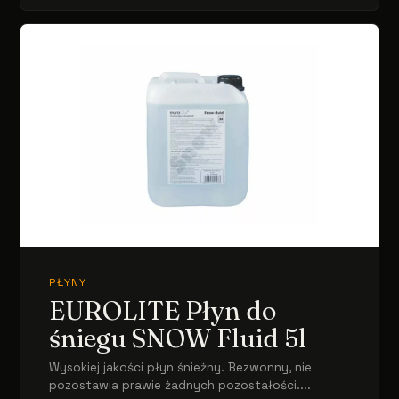
PŁYNY
EUROLITE Płyn do
śniegu SNOW Fluid 5l
Wysokiej jakości płyn śnieżny. Bezwonny, nie
pozostawia prawie żadnych pozostałości....