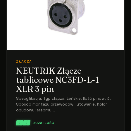
ZŁĄCZA
NEUTRIK Złącze
tablicowe NC3FD-L-1
XLR 3 pin
Specyfikacja: Typ złącza: żeńskie. Ilość pinów: 3.
Sposób montażu przewodów: lutowanie. Kolor
obudowy: srebrny...
DUŻA ILOŚĆ