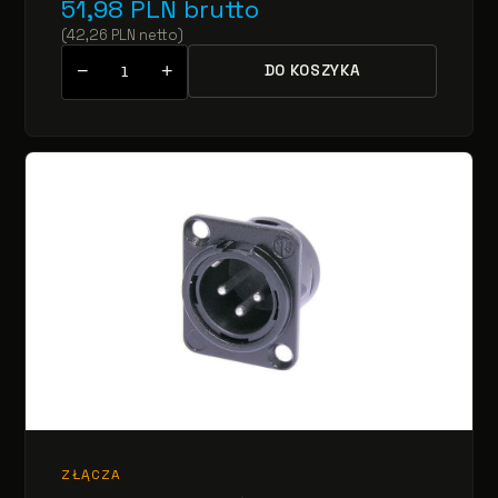
51,98
PLN
brutto
(
42,26
PLN
netto
)
−
+
DO KOSZYKA
ZŁĄCZA