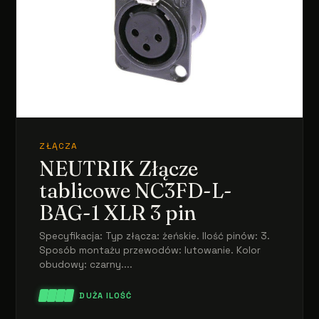
ZŁĄCZA
NEUTRIK Złącze
tablicowe NC3FD-L-
BAG-1 XLR 3 pin
Specyfikacja: Typ złącza: żeńskie. Ilość pinów: 3.
Sposób montażu przewodów: lutowanie. Kolor
obudowy: czarny....
DUŻA ILOŚĆ