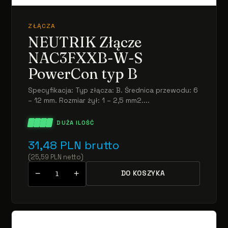
ZŁĄCZA
NEUTRIK Złącze
NAC3FXXB-W-S
PowerCon typ B
Specyfikacja: Typ złącza: B. Średnica przewodu: 6
– 12 mm. Rozmiar żył: 1 – 2,5 mm2....
DUŻA ILOŚĆ
31,48
PLN
brutto
(
25,59
PLN
netto
)
−
+
DO KOSZYKA