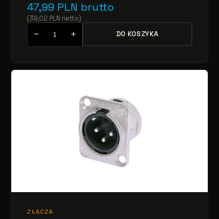
47,99
PLN
brutto
(
39,02
PLN
netto
)
−
+
DO KOSZYKA
ZŁĄCZA