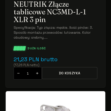
NEUTRIK Złącze
tablicowe NC3MD-L-1
XLR 3 pin
Specyfikacja: Typ złącza: męskie. Ilość pinów: 3.
Sposób montażu przewodów: lutowanie. Kolor
obudowy: srebrny....
DUŻA ILOŚĆ
21,23
PLN
brutto
(
17,26
PLN
netto
)
−
+
DO KOSZYKA