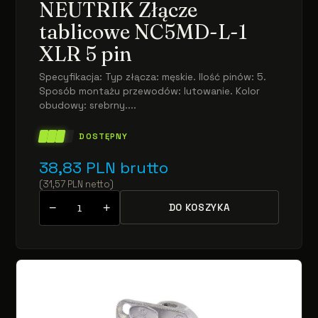
NEUTRIK Złącze
tablicowe NC5MD-L-1
XLR 5 pin
Specyfikacja: Typ złącza: męskie. Ilość pinów: 5.
Sposób montażu przewodów: lutowanie. Kolor
obudowy: srebrny....
DOSTĘPNY
38,83
PLN
brutto
(
31,57
PLN
netto
)
−
+
DO KOSZYKA