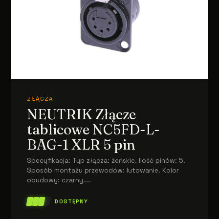
ZŁĄCZA
NEUTRIK Złącze
tablicowe NC5FD-L-
BAG-1 XLR 5 pin
Specyfikacja: Typ złącza: żeńskie. Ilość pinów: 5.
Sposób montażu przewodów: lutowanie. Kolor
obudowy: czarny....
DOSTĘPNY