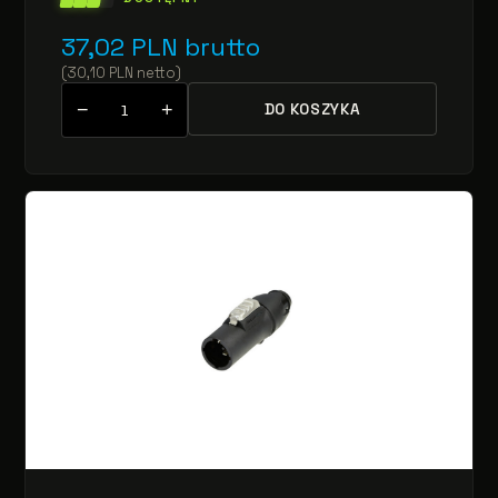
37,02
PLN
brutto
(
30,10
PLN
netto
)
−
+
DO KOSZYKA