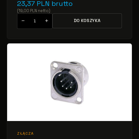
23,37
PLN
brutto
(
19,00
PLN
netto
)
−
+
DO KOSZYKA
ZŁĄCZA