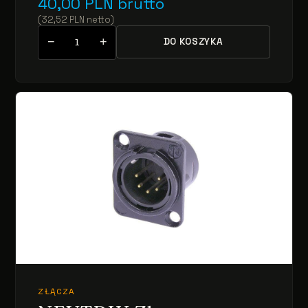
40,00
PLN
brutto
(
32,52
PLN
netto
)
−
+
DO KOSZYKA
ZŁĄCZA