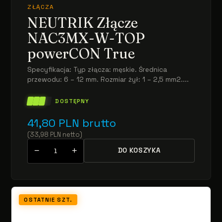
ZŁĄCZA
NEUTRIK Złącze
NAC3MX-W-TOP
powerCON True
Specyfikacja: Typ złącza: męskie. Średnica
przewodu: 6 – 12 mm. Rozmiar żył: 1 – 2,5 mm2....
DOSTĘPNY
41,80
PLN
brutto
(
33,98
PLN
netto
)
−
+
DO KOSZYKA
OSTATNIE SZT.