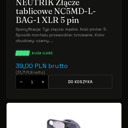
NEUTRIK Złącze
tablicowe NC5MD-L-
BAG-1 XLR 5 pin
Specyfikacja: Typ złącza: męskie. Ilość pinów: 5.
Sposób montażu przewodów: lutowanie. Kolor
obudowy: czarny....
DUŻA ILOŚĆ
39,00
PLN
brutto
(
31,71
PLN
netto
)
−
+
DO KOSZYKA