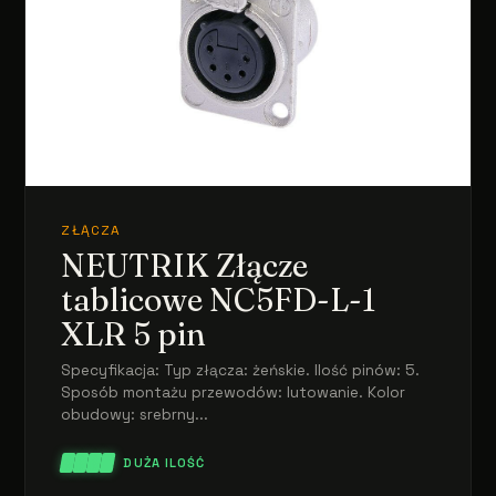
ZŁĄCZA
NEUTRIK Złącze
tablicowe NC5FD-L-1
XLR 5 pin
Specyfikacja: Typ złącza: żeńskie. Ilość pinów: 5.
Sposób montażu przewodów: lutowanie. Kolor
obudowy: srebrny...
DUŻA ILOŚĆ