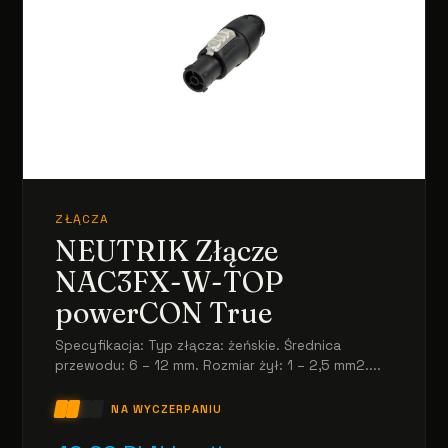
ZŁĄCZA
NEUTRIK Złącze
NAC3FX-W-TOP
powerCON True
Specyfikacja: Typ złącza: żeńskie. Średnica
przewodu: 6 – 12 mm. Rozmiar żył: 1 – 2,5 mm2....
NA WYCZERPANIU