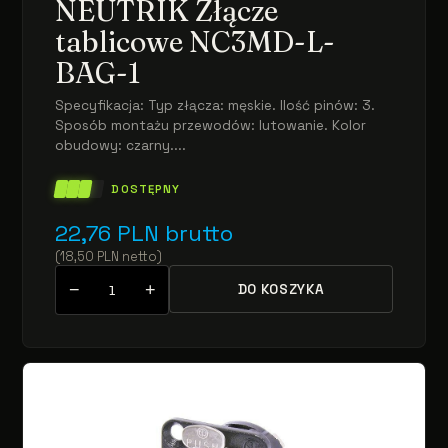
NEUTRIK Złącze
tablicowe NC3MD-L-
BAG-1
Specyfikacja: Typ złącza: męskie. Ilość pinów: 3.
Sposób montażu przewodów: lutowanie. Kolor
obudowy: czarny....
DOSTĘPNY
22,76
PLN
brutto
(
18,50
PLN
netto
)
−
+
DO KOSZYKA