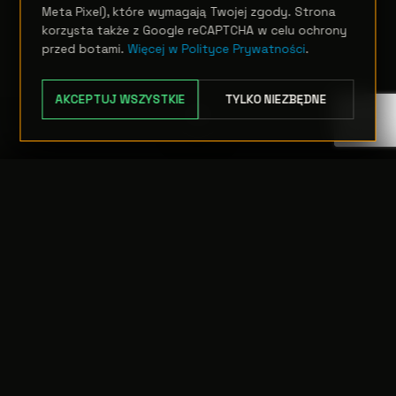
Meta Pixel), które wymagają Twojej zgody. Strona
korzysta także z Google reCAPTCHA w celu ochrony
przed botami.
Więcej w Polityce Prywatności
.
AKCEPTUJ WSZYSTKIE
TYLKO NIEZBĘDNE
TRANSFER:
0 szt.
WARTOŚĆ:
PODGLĄD
0,00 PLN
ODRZUĆ
PRZEJDŹ DO KASY