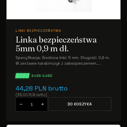
LINKI BEZPIECZEŃSTWA
Linka bezpieczeństwa
5mm 0,9 m dł.
Specyfikacja: Średnica linki: 5 mm. Długość: 0,9 m.
W zestawie karabińczyk z zabezpieczeniem....
DUŻA ILOŚĆ
44,28
PLN
brutto
(
36,00
PLN
netto
)
−
+
DO KOSZYKA