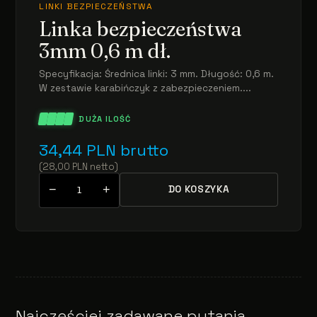
LINKI BEZPIECZEŃSTWA
Linka bezpieczeństwa
3mm 0,6 m dł.
Specyfikacja: Średnica linki: 3 mm. Długość: 0,6 m.
W zestawie karabińczyk z zabezpieczeniem....
DUŻA ILOŚĆ
34,44
PLN
brutto
(
28,00
PLN
netto
)
−
+
DO KOSZYKA
Najczęściej zadawane pytania