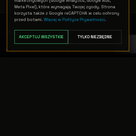
marketingowych (Google Analytics, Google Ads,
Meta Pixel), które wymagają Twojej zgody. Strona
korzysta także z Google reCAPTCHA w celu ochrony
przed botami.
Więcej w Polityce Prywatności
.
AKCEPTUJ WSZYSTKIE
TYLKO NIEZBĘDNE
BIURO / MAGAZYN
KONTAKT
ul. Kardynała
Handel
TRANSFER:
0 szt.
WARTOŚĆ:
Adama Sapiehy 32
+48 535 505 295
PODGLĄD
0,00 PLN
32-010 Prusy
Pon–Pt
ODRZUĆ
PRZEJDŹ DO KASY
Księgowość
8:30 – 16:30
+48 500 797 008
E-mail
info@elwolight.com
ZAINICJUJ SYGNAŁ →