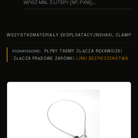
WSZYSTKO
MATERIAŁY EKSPLOATACYJNE
HAKI, CLAMPY, 
PŁYNY
TAŚMY
ZŁĄCZA
RĘKAWICZKI
PODKATEGORIE:
ZŁĄCZA PRĄDOWE
ŻARÓWKI
LINKI BEZPIECZEŃSTWA