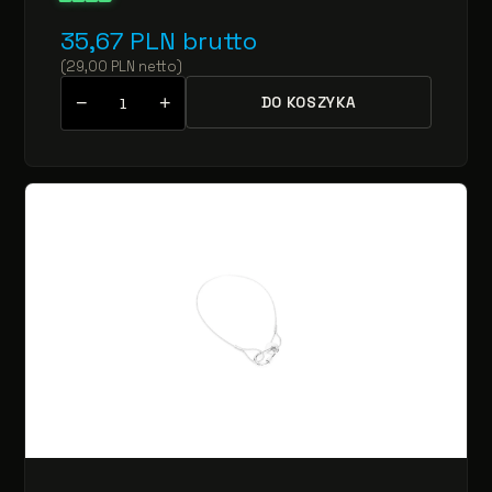
35,67
PLN
brutto
(
29,00
PLN
netto
)
−
+
DO KOSZYKA