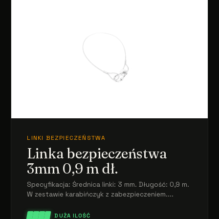
LINKI BEZPIECZEŃSTWA
Linka bezpieczeństwa
3mm 0,9 m dł.
Specyfikacja: Średnica linki: 3 mm. Długość: 0,9 m.
W zestawie karabińczyk z zabezpieczeniem....
DUŻA ILOŚĆ