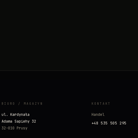
BIURO / MAGAZYN
KONTAKT
ul. Kardynała
Handel
Adama Sapiehy 32
+48 535 505 295
32-010 Prusy