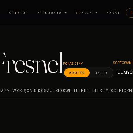
P
KATALOG
PRACOWNIA ▾
WIEDZA ▾
MARKI
Fresnel
SORTOWANI
POKAŻ CENY
BRUTTO
NETTO
AMPY, WYSIĘGNIKI
KOSZULKI
OŚWIETLENIE I EFEKTY SCENICZN