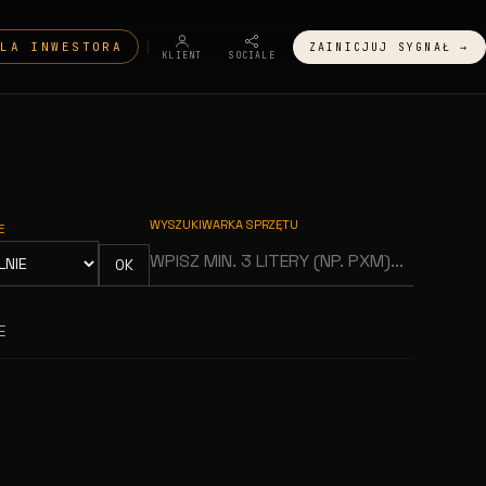
DLA INWESTORA
ZAINICJUJ SYGNAŁ →
KLIENT
SOCIALE
WYSZUKIWARKA SPRZĘTU
E
OK
E