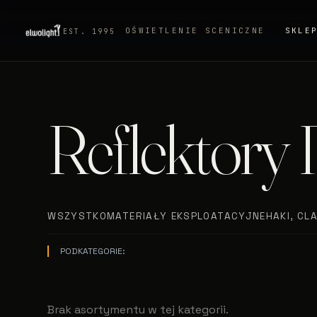
OŚWIETLENIE SCENICZNE
SKLE
EST. 1995
Reflektory 
WSZYSTKO
MATERIAŁY EKSPLOATACYJNE
HAKI, CL
PODKATEGORIE:
Brak asortymentu w tej kategorii.