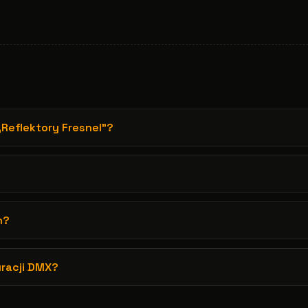
„Reflektory Fresnel”?
m?
uracji DMX?