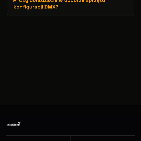
Czy doradzacie w doborze sprzętu i
konfiguracji DMX?