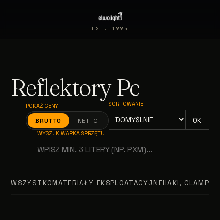
EST. 1995
Reflektory Pc
SORTOWANIE
POKAŻ CENY
OK
BRUTTO
NETTO
WYSZUKIWARKA SPRZĘTU
WSZYSTKO
MATERIAŁY EKSPLOATACYJNE
HAKI, CLAMPY, 