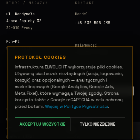
BIURO / MAGAZYN
KONTAKT
ul. Kardynała
Handel
Adama Sapiehy 32
+48 535 505 295
32-010 Prusy
Pon–Pt
Księgowość
8:30 – 16:30
+48 500 797 008
PROTOKÓŁ COOKIES
E-mail
Infrastruktura ELWOLIGHT wykorzystuje pliki cookies.
Używamy ciasteczek niezbędnych (sesja, logowanie,
info@elwolight.com
koszyk) oraz opcjonalnych — analitycznych i
marketingowych (Google Analytics, Google Ads,
ZAINICJUJ SYGNAŁ →
Meta Pixel), które wymagają Twojej zgody. Strona
korzysta także z Google reCAPTCHA w celu ochrony
przed botami.
Więcej w Polityce Prywatności
.
NAWIGACJA
Oświetlenie sceniczne
Realizacje
AKCEPTUJ WSZYSTKIE
TYLKO NIEZBĘDNE
Artykuły
Glosariusz
Serwis (RMA)
Sklep