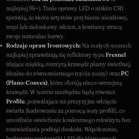
najlepiej 95+). Tanie oprawy LED o niskim CRI
sprawią, że skóra artystów przybierze niezdrowy,
trupi lub zielonkawy odcień, a kostiumy stracą
swoje naturalne barwy.
Rodzaje opraw frontowych:
Na małych scenach
najlepiej sprawdzają się
reflektory typu
Fresnel
(dające miękką, rozmytą krawędź plamy świetlnej,
idealne do równomiernego mycia sceny) oraz
PC
(Plano-Convex)
, które oferują nieco ostrzejszą
krawędź. W teatrze niezbędne będą również
Profile
, pozwalające na precyzyjne odcięcie
światła (kadrowanie za pomocą noży profili), co
umożliwia oświetlenie konkretnego rekwizytu bez
rozświetlania podłogi dookoła. Współczesne,
budżetowe zamienniki LED dla klasycznych