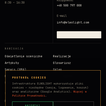
Księgowość
8:30 – 16:30
+48 500 797 008
E-mail
info@elwolight.com
ZAINICJUJ SYGNAŁ →
NAWIGACJA
Oświetlenie sceniczne
Realizacje
Artykuły
Glosariusz
Serwis (RMA)
Sklep
Marki
Dla inwestora
PROTOKÓŁ COOKIES
Strefa klienta
Infrastruktura ELWOLIGHT wykorzystuje pliki
cookies — niezbędne (sesja, logowanie, koszyk)
oraz analityczne (Google Analytics).
Więcej w
SOCIALE
Polityce Prywatności
.
Facebook
Instagram
AKCEPTUJ