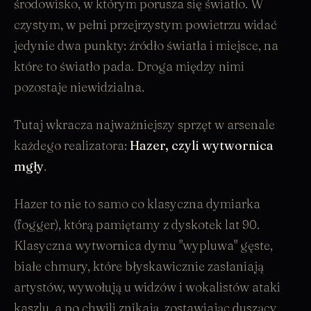
środowisko, w którym porusza się światło. W
czystym, w pełni przejrzystym powietrzu widać
jedynie dwa punkty: źródło światła i miejsce, na
które to światło pada. Droga między nimi
pozostaje niewidzialna.
Tutaj wkracza najważniejszy sprzęt w arsenale
każdego realizatora:
Hazer, czyli wytwornica
mgły
.
Hazer to nie to samo co klasyczna dymiarka
(fogger), którą pamiętamy z dyskotek lat 90.
Klasyczna wytwornica dymu "wypluwa" gęste,
białe chmury, które błyskawicznie zasłaniają
artystów, wywołują u widzów i wokalistów ataki
kaszlu, a po chwili znikają, zostawiając duszący