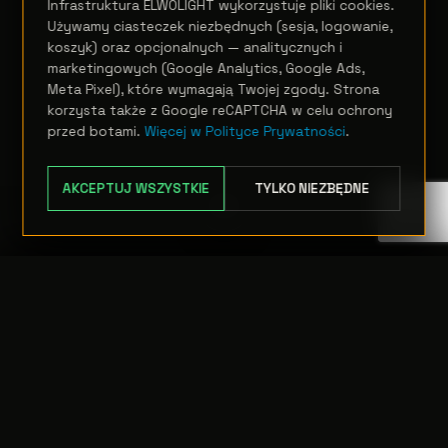
Infrastruktura ELWOLIGHT wykorzystuje pliki cookies.
Używamy ciasteczek niezbędnych (sesja, logowanie,
koszyk) oraz opcjonalnych — analitycznych i
marketingowych (Google Analytics, Google Ads,
Meta Pixel), które wymagają Twojej zgody. Strona
korzysta także z Google reCAPTCHA w celu ochrony
przed botami.
Więcej w Polityce Prywatności
.
AKCEPTUJ WSZYSTKIE
TYLKO NIEZBĘDNE
TRANSFER:
0 szt.
WARTOŚĆ:
PODGLĄD
0,00 PLN
ODRZUĆ
PRZEJDŹ DO KASY