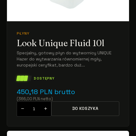
PŁYNY
Look Unique Fluid 10l
Specjalny, gotowy płyn do wytwornicy UNIQUE
Hazer do wytwarzania równomiernej mgły,
europejski ceryfikat, bardzo duż...
DOSTĘPNY
450,18
PLN
brutto
(
366,00
PLN
netto
)
−
+
DO KOSZYKA