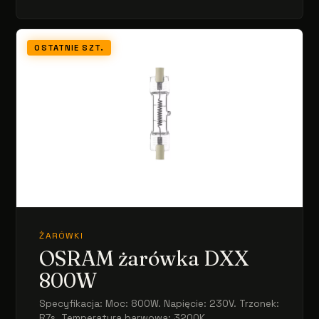
OSTATNIE SZT.
ŻARÓWKI
OSRAM żarówka DXX
800W
Specyfikacja: Moc: 800W. Napięcie: 230V. Trzonek:
R7s. Temperatura barwowa: 3200K....