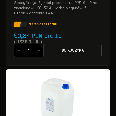
Specyfikacja: Symbol producenta: 225-6x. Prąd
znamionowy IEC: 32 A. Liczba biegunów: 5.
Stopień ochrony: IP44....
NA WYCZERPANIU
50,84
PLN
brutto
(
41,33
PLN
netto
)
−
+
DO KOSZYKA