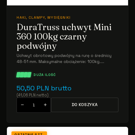
HAKI, CLAMPY, WYSIĘGNIKI
DuraTruss uchwyt Mini
360 100kg czarny
podwójny
Uchwyt obrotowy podwójny na rurę o średnicy
48-51 mm. Maksymalne obciążenie: 100kg....
DUŻA ILOŚĆ
50,50
PLN
brutto
(
41,06
PLN
netto
)
−
+
DO KOSZYKA
OSTATNIE SZT.