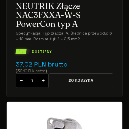
NEUTRIK Złącze
NAC3FXXA-W-S
PowerCon typ A
Specyfikacja: Typ złącza: A. Średnica przewodu: 6
– 12 mm. Rozmiar żył: 1 – 2,5 mm2....
DOSTĘPNY
37,02
PLN
brutto
(
30,10
PLN
netto
)
−
+
DO KOSZYKA