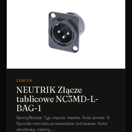
ZŁĄCZA
NEUTRIK Złącze
tablicowe NC3MD-L-
BAG-1
Specyfikacja: Typ złącza: męskie. Ilość pinów: 3.
Sposób montażu przewodów: lutowanie. Kolor
obudowy: czarny....