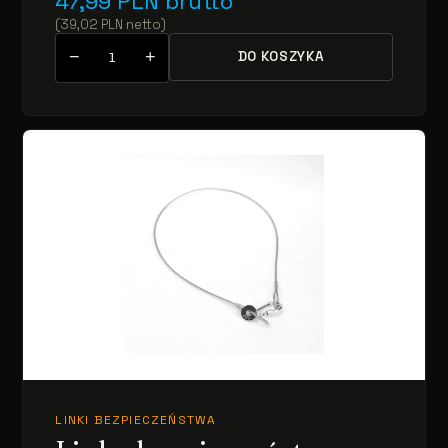
47,99
PLN
brutto
(
39,02
PLN
netto
)
−
+
DO KOSZYKA
LINKI BEZPIECZEŃSTWA