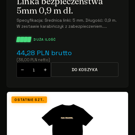
Linka bezpieczeństwa
5mm 0,9 m dł.
Specyfikacja: Średnica linki: 5 mm. Długość: 0,9 m.
W zestawie karabińczyk z zabezpieczeniem....
DUŻA ILOŚĆ
44,28
PLN
brutto
(
36,00
PLN
netto
)
−
+
DO KOSZYKA
OSTATNIE SZT.