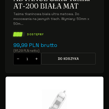
AT-200 BIAŁA MAT
Taśma tkaninowa biała ultra matowa. Do
mocowania na jasnych tłach. Wymiary: 50mm x
50m...
DOSTĘPNY
99,99
PLN
brutto
(
81,29
PLN
netto
)
−
+
DO KOSZYKA