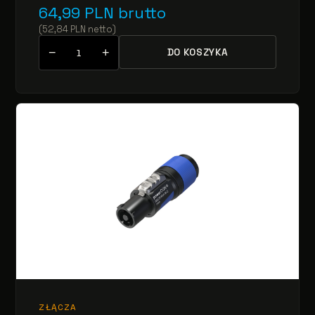
64,99
PLN
brutto
(
52,84
PLN
netto
)
−
+
DO KOSZYKA
ZŁĄCZA