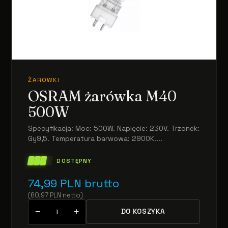
ŻARÓWKI
OSRAM żarówka M40
500W
Specyfikacja: Moc: 500W. Napięcie: 230V. Trzonek:
Gy9,5. Temperatura barwowa: 2900K....
DOSTĘPNY
74,99
PLN
brutto
(
60,97
PLN
netto
)
−
+
DO KOSZYKA