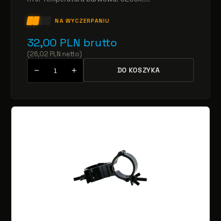
NA WYCZERPANIU
32,00
PLN
brutto
(
26,02
PLN
netto
)
−
+
DO KOSZYKA