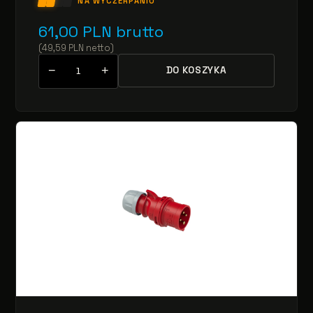
NA WYCZERPANIU
61,00
PLN
brutto
(
49,59
PLN
netto
)
−
+
DO KOSZYKA