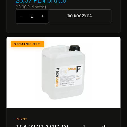
23,37
PLN
brutto
(
19,00
PLN
netto
)
−
+
DO KOSZYKA
OSTATNIE SZT.
PŁYNY