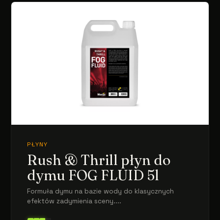
PŁYNY
Rush & Thrill płyn do
dymu FOG FLUID 5l
Formuła dymu na bazie wody do klasycznych
efektów zadymienia sceny....