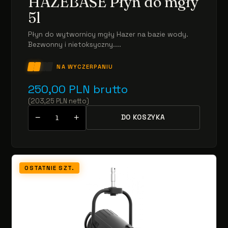
HAZEBASE Płyn do mgły
5l
Płyn do wytwornicy mgły Hazer na bazie wody.
Bezwonny i nietoksyczny....
NA WYCZERPANIU
250,00
PLN
brutto
(
203,25
PLN
netto
)
−
+
DO KOSZYKA
OSTATNIE SZT.