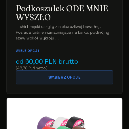
Podkoszulek ODE MNIE
WYSZŁO
T-shirt męski uszyty z niekurczliwej bawełny.
Posiada taśmę wzmacniającą na karku, podwójny
szew wokół wykroju ...
WIELE OPCJI
od
60,00
PLN
brutto
(
48,78
PLN
netto
)
WYBIERZ OPCJĘ