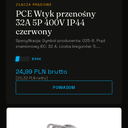
ZŁĄCZA PRĄDOWE
PCE Wtyk przenośny
32A 5P 400V IP44
czerwony
Specyfikacja: Symbol producenta: 025-6. Prąd
znamionowy IEC: 32 A. Liczba biegunów: 5....
BRAK
24,99
PLN
brutto
(
20,32
PLN
netto
)
POWIADOM