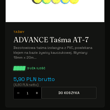
TAŚMY
ADVANCE Taśma AT-7
Bezołowiowa taśma izolacyjna z PVC, powlekana
klejem na bazie żywicy kauczukowej. Wymiary:
19mm x 20m...
DUŻA ILOŚĆ
5,90
PLN
brutto
(
4,80
PLN
netto
)
−
+
DO KOSZYKA