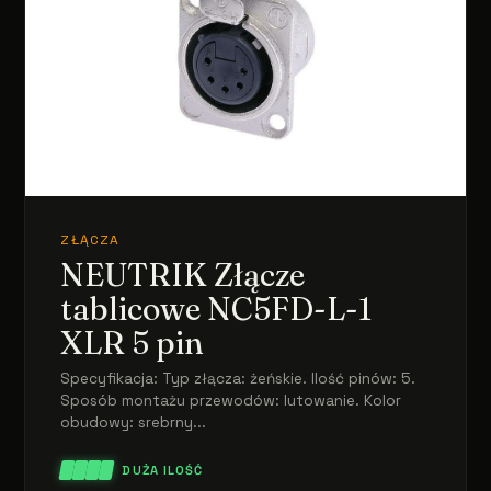
ZŁĄCZA
NEUTRIK Złącze
tablicowe NC5FD-L-1
XLR 5 pin
Specyfikacja: Typ złącza: żeńskie. Ilość pinów: 5.
Sposób montażu przewodów: lutowanie. Kolor
obudowy: srebrny...
DUŻA ILOŚĆ