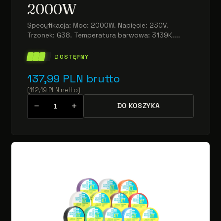
2000W
Specyfikacja: Moc: 2000W. Napięcie: 230V.
Trzonek: G38. Temperatura barwowa: 3139K....
DOSTĘPNY
137,99
PLN
brutto
(
112,19
PLN
netto
)
−
+
DO KOSZYKA