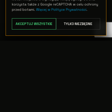
korzysta także z Google reCAPTCHA w celu ochrony
przed botami.
Więcej w Polityce Prywatności
.
AKCEPTUJ WSZYSTKIE
TYLKO NIEZBĘDNE
TRANSFER:
0 szt.
WARTOŚĆ:
PODGLĄD
0,00 PLN
ODRZUĆ
PRZEJDŹ DO KASY