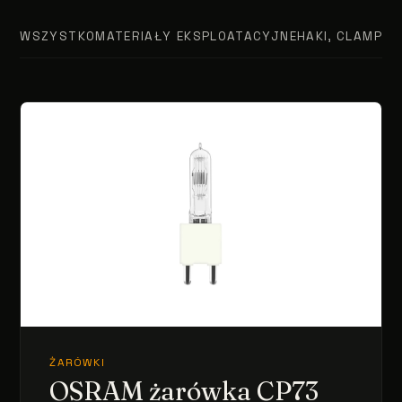
WSZYSTKO
MATERIAŁY EKSPLOATACYJNE
HAKI, CLAMPY, 
ŻARÓWKI
OSRAM żarówka CP73