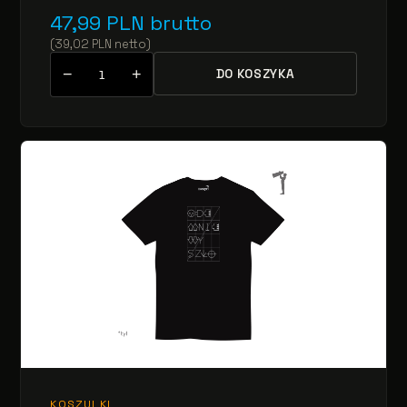
47,99
PLN
brutto
(
39,02
PLN
netto
)
−
+
DO KOSZYKA
KOSZULKI