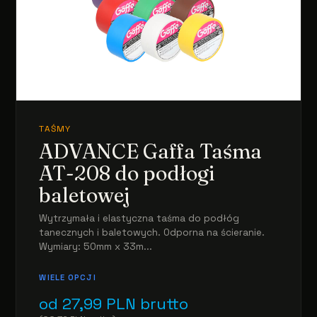
TAŚMY
ADVANCE Gaffa Taśma
AT-208 do podłogi
baletowej
Wytrzymała i elastyczna taśma do podłóg
tanecznych i baletowych. Odporna na ścieranie.
Wymiary: 50mm x 33m...
WIELE OPCJI
od
27,99
PLN
brutto