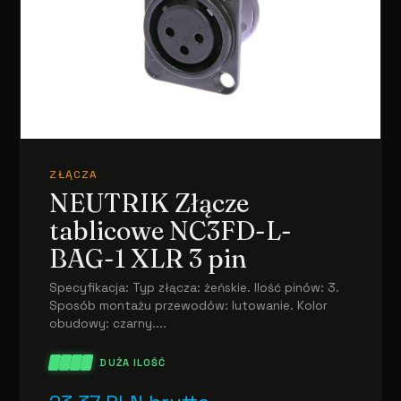
ZŁĄCZA
NEUTRIK Złącze
tablicowe NC3FD-L-
BAG-1 XLR 3 pin
Specyfikacja: Typ złącza: żeńskie. Ilość pinów: 3.
Sposób montażu przewodów: lutowanie. Kolor
obudowy: czarny....
DUŻA ILOŚĆ