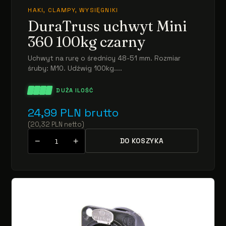
HAKI, CLAMPY, WYSIĘGNIKI
DuraTruss uchwyt Mini
360 100kg czarny
Uchwyt na rurę o średnicy 48-51 mm. Rozmiar
śruby: M10. Udźwig 100kg....
DUŻA ILOŚĆ
24,99
PLN
brutto
(
20,32
PLN
netto
)
−
+
DO KOSZYKA