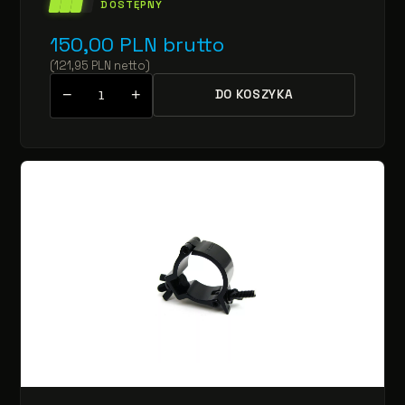
DOSTĘPNY
150,00
PLN
brutto
(
121,95
PLN
netto
)
−
+
DO KOSZYKA