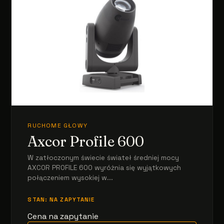
RUCHOME GŁOWY
Axcor Profile 600
W zatłoczonym świecie świateł średniej mocy
AXCOR PROFILE 600 wyróżnia się wyjątkowych
połączeniem wysokiej w...
STAN: NA ZAPYTANIE
Cena na zapytanie