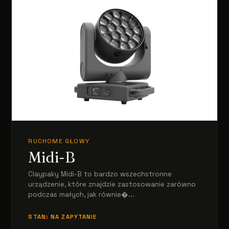
RUCHOME GŁOWY
Midi-B
Claypaky Midi-B to bardzo wszechstronne
urządzenie, które znajdzie zastosowanie zarówno
podczas małych, jak równie�...
STAN: NA ZAPYTANIE