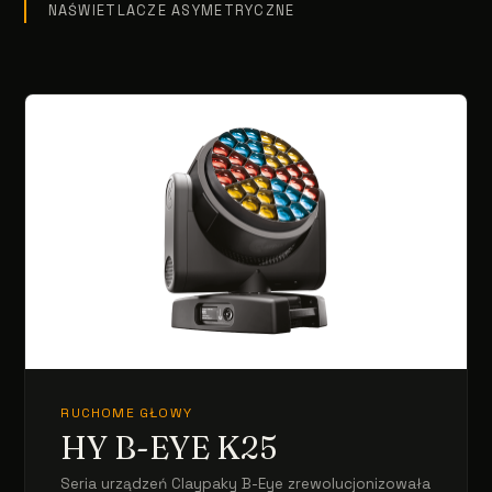
NAŚWIETLACZE ASYMETRYCZNE
RUCHOME GŁOWY
HY B-EYE K25
Seria urządzeń Claypaky B-Eye zrewolucjonizowała