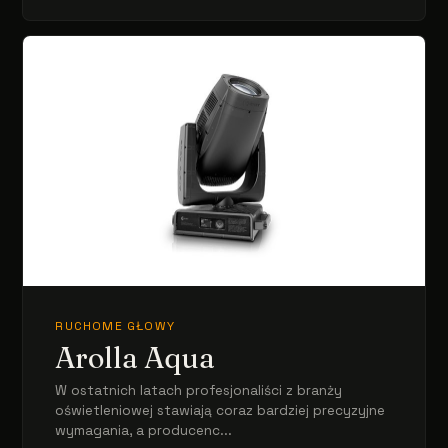
RUCHOME GŁOWY
Arolla Aqua
W ostatnich latach profesjonaliści z branży
oświetleniowej stawiają coraz bardziej precyzyjne
wymagania, a producenc...