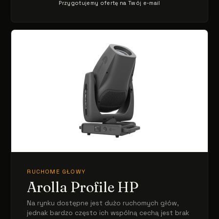
Przygotujemy ofertę na Twój e-mail
RUCHOME GŁOWY
Arolla Profile HP
Na rynku dostępne jest dużo ruchomych głów,
jednak bardzo często ich wspólną cechą jest brak