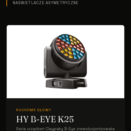
NAŚWIETLACZE ASYMETRYCZNE
RUCHOME GŁOWY
HY B-EYE K25
Seria urządzeń Claypaky B-Eye zrewolucjonizowała