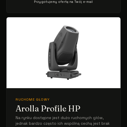
Przygotujemy ofertę na Twój e-mail
RUCHOME GŁOWY
Arolla Profile HP
Na rynku dostępne jest dużo ruchomych głów,
jednak bardzo często ich wspólną cechą jest brak