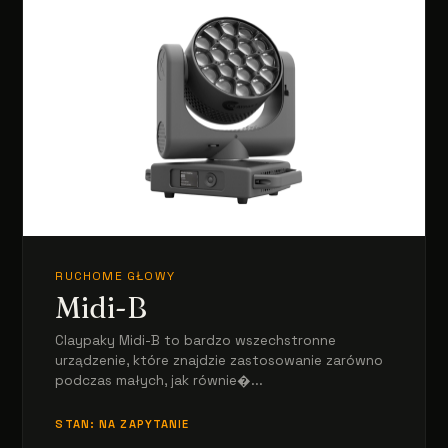
RUCHOME GŁOWY
Midi-B
Claypaky Midi-B to bardzo wszechstronne
urządzenie, które znajdzie zastosowanie zarówno
podczas małych, jak równie�...
STAN: NA ZAPYTANIE