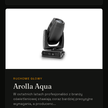
RUCHOME GŁOWY
Arolla Aqua
W ostatnich latach profesjonaliści z branży
oświetleniowej stawiają coraz bardziej precyzyjne
wymagania, a producenc...