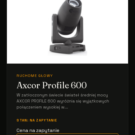
RUCHOME GŁOWY
Axcor Profile 600
W zatłoczonym świecie świateł średniej mocy
AXCOR PROFILE 600 wyróżnia się wyjątkowych
połączeniem wysokiej w...
STAN: NA ZAPYTANIE
Cena na zapytanie