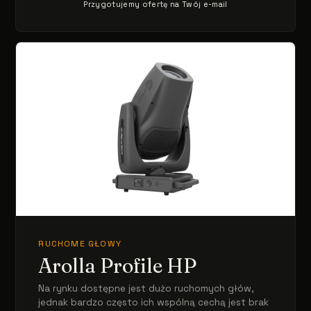
Przygotujemy ofertę na Twój e-mail
RUCHOME GŁOWY
Arolla Profile HP
Na rynku dostępne jest dużo ruchomych głów,
jednak bardzo często ich wspólną cechą jest brak