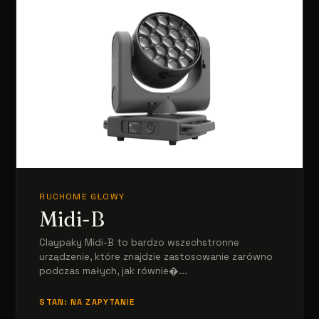
RUCHOME GŁOWY
Midi-B
Claypaky Midi-B to bardzo wszechstronne
urządzenie, które znajdzie zastosowanie zarówno
podczas małych, jak równie�...
STAN: NA ZAPYTANIE