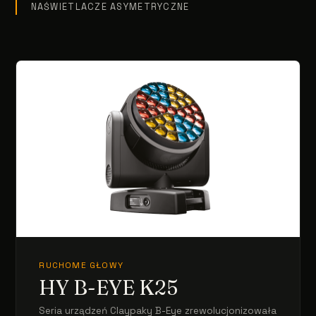
NAŚWIETLACZE ASYMETRYCZNE
RUCHOME GŁOWY
HY B-EYE K25
Seria urządzeń Claypaky B-Eye zrewolucjonizowała