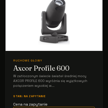
RUCHOME GŁOWY
Axcor Profile 600
W zatłoczonym świecie świateł średniej mocy
AXCOR PROFILE 600 wyróżnia się wyjątkowych
połączeniem wysokiej w...
STAN: NA ZAPYTANIE
Cena na zapytanie