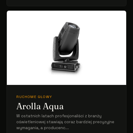
RUCHOME GŁOWY
Arolla Aqua
W ostatnich latach profesjonaliści z branży
oświetleniowej stawiają coraz bardziej precyzyjne
wymagania, a producenc...