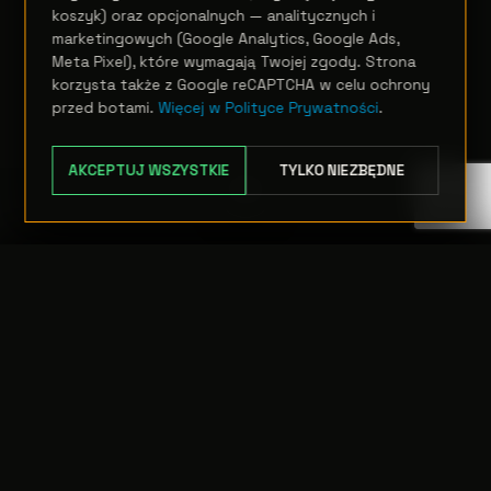
koszyk) oraz opcjonalnych — analitycznych i
marketingowych (Google Analytics, Google Ads,
Meta Pixel), które wymagają Twojej zgody. Strona
korzysta także z Google reCAPTCHA w celu ochrony
przed botami.
Więcej w Polityce Prywatności
.
AKCEPTUJ WSZYSTKIE
TYLKO NIEZBĘDNE
TRANSFER:
0 szt.
WARTOŚĆ:
PODGLĄD
0,00 PLN
ODRZUĆ
PRZEJDŹ DO KASY