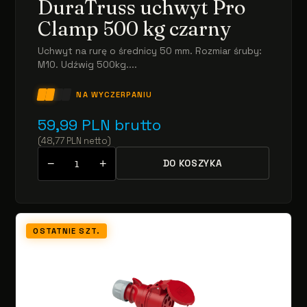
DuraTruss uchwyt Pro
Clamp 500 kg czarny
Uchwyt na rurę o średnicy 50 mm. Rozmiar śruby:
M10. Udźwig 500kg....
NA WYCZERPANIU
59,99
PLN
brutto
(
48,77
PLN
netto
)
−
+
DO KOSZYKA
OSTATNIE SZT.