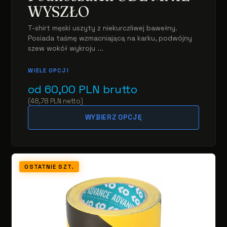
WYSZŁO
T-shirt męski uszyty z niekurczliwej bawełny.
Posiada taśmę wzmacniającą na karku, podwójny
szew wokół wykroju ...
WIELE OPCJI
od
60,00
PLN
brutto
(
48,78
PLN
netto
)
WYBIERZ OPCJĘ
OSTATNIE SZT.