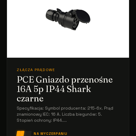
ZŁĄCZA PRĄDOWE
PCE Gniazdo przenośne
16A 5p IP44 Shark
czarne
Specyfikacja: Symbol producenta: 215-6x. Prąd
znamionowy IEC: 16 A. Liczba biegunów: 5.
Stopień ochrony: IP44....
NA WYCZERPANIU