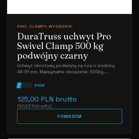
HAKI, CLAMPY, WYSIĘGNIKI
DuraTruss uchwyt Pro
Swivel Clamp 500 kg
podwójny czarny
Uchwyt obrotowy podwójny na rurę o średnicy
48-51 mm. Maksymalne obciążenie: 500kg....
BRAK
125,00
PLN
brutto
(
101,63
PLN
netto
)
POWIADOM