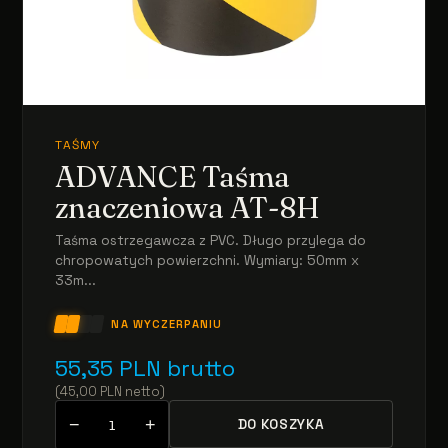
TAŚMY
ADVANCE Taśma
znaczeniowa AT-8H
Taśma ostrzegawcza z PVC. Długo przylega do
chropowatych powierzchni. Wymiary: 50mm x
33m...
NA WYCZERPANIU
55,35
PLN
brutto
(
45,00
PLN
netto
)
−
+
DO KOSZYKA