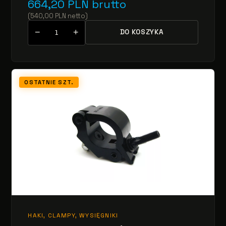
664,20
PLN
brutto
(
540,00
PLN
netto
)
−
+
DO KOSZYKA
OSTATNIE SZT.
HAKI, CLAMPY, WYSIĘGNIKI