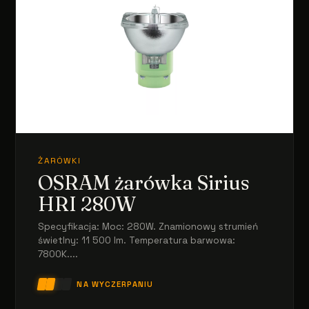
ŻARÓWKI
OSRAM żarówka Sirius
HRI 280W
Specyfikacja: Moc: 280W. Znamionowy strumień
świetlny: 11 500 lm. Temperatura barwowa:
7800K....
NA WYCZERPANIU