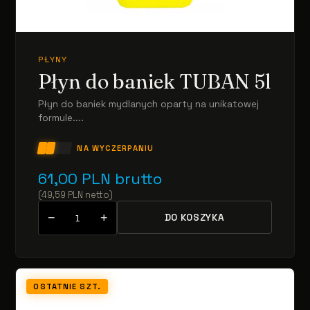
PŁYNY
Płyn do baniek TUBAN 5l
Płyn do baniek mydlanych oparty na unikatowej
formule....
NA WYCZERPANIU
61,00
PLN
brutto
(
49,59
PLN
netto
)
−
+
DO KOSZYKA
OSTATNIE SZT.