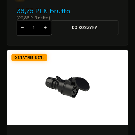
36,75
PLN
brutto
(
29,88
PLN
netto
)
−
+
DO KOSZYKA
OSTATNIE SZT.