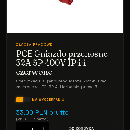
ZŁĄCZA PRĄDOWE
PCE Gniazdo przenośne
32A 5P 400V IP44
czerwone
Specyfikacja: Symbol producenta: 225-6. Prąd
znamionowy IEC: 32 A. Liczba biegunów: 5....
NA WYCZERPANIU
33,00
PLN
brutto
(
26,83
PLN
netto
)
−
+
DO KOSZYKA