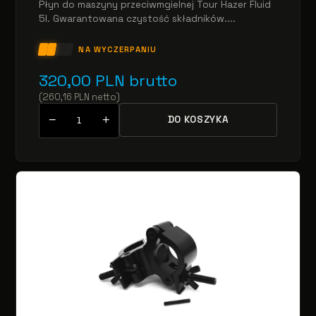
Płyn do maszyny przeciwmgielnej Tour Hazer Fluid
5l. Gwarantowana czystość składników....
NA WYCZERPANIU
320,00
PLN
brutto
(
260,16
PLN
netto
)
−
+
DO KOSZYKA