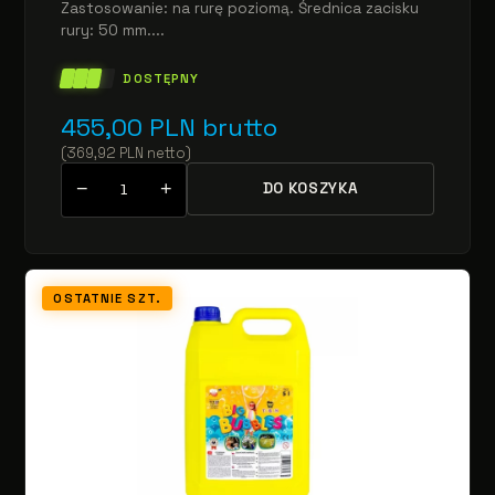
Zastosowanie: na rurę poziomą. Średnica zacisku
rury: 50 mm....
DOSTĘPNY
455,00
PLN
brutto
(
369,92
PLN
netto
)
−
+
DO KOSZYKA
OSTATNIE SZT.