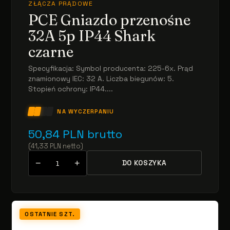
ZŁĄCZA PRĄDOWE
PCE Gniazdo przenośne
32A 5p IP44 Shark
czarne
Specyfikacja: Symbol producenta: 225-6x. Prąd
znamionowy IEC: 32 A. Liczba biegunów: 5.
Stopień ochrony: IP44....
NA WYCZERPANIU
50,84
PLN
brutto
(
41,33
PLN
netto
)
−
+
DO KOSZYKA
OSTATNIE SZT.