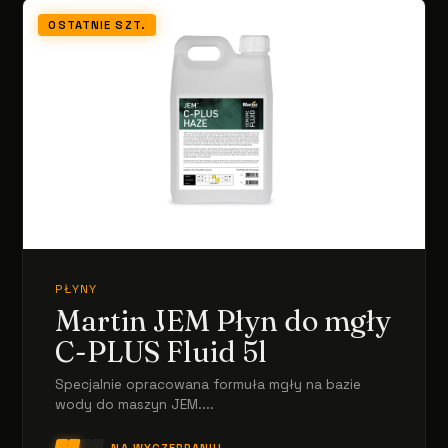
OSTATNIE SZT.
PŁYNY
Martin JEM Płyn do mgły
C-PLUS Fluid 5l
Specjalnie opracowana formuła mgły na bazie
wody do maszyn JEM....
NA WYCZERPANIU