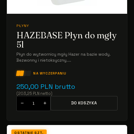
PŁYNY
HAZEBASE Płyn do mgły
5l
Płyn do wytwornicy mgły Hazer na bazie wody.
Bezwonny i nietoksyczny....
NA WYCZERPANIU
250,00
PLN
brutto
(
203,25
PLN
netto
)
−
+
DO KOSZYKA
OSTATNIE SZT.