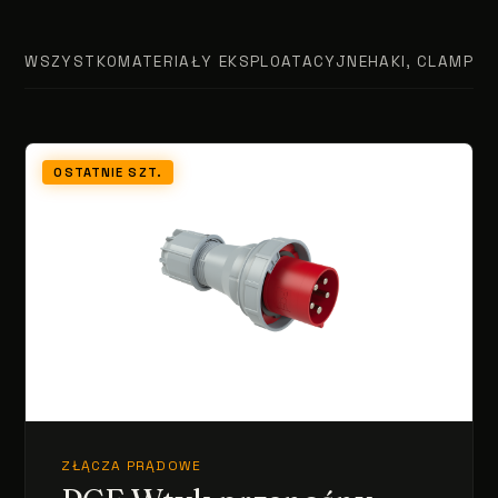
WSZYSTKO
MATERIAŁY EKSPLOATACYJNE
HAKI, CLAMPY, 
OSTATNIE SZT.
ZŁĄCZA PRĄDOWE