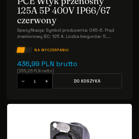
PCE Wtyk przenośny
125A 5P 400V IP66/67
czerwony
Specyfikacja: Symbol producenta: 045-6. Prąd
znamionowy IEC: 125 A. Liczba biegunów: 5....
NA WYCZERPANIU
436,99
PLN
brutto
(
355,28
PLN
netto
)
−
+
DO KOSZYKA