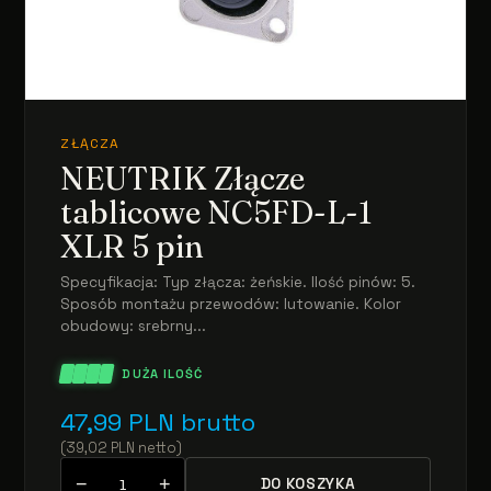
ZŁĄCZA
NEUTRIK Złącze
tablicowe NC5FD-L-1
XLR 5 pin
Specyfikacja: Typ złącza: żeńskie. Ilość pinów: 5.
Sposób montażu przewodów: lutowanie. Kolor
obudowy: srebrny...
DUŻA ILOŚĆ
47,99
PLN
brutto
(
39,02
PLN
netto
)
−
+
DO KOSZYKA