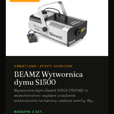
OŚWIETLENIE I EFEKTY SCENICZNE
BEAMZ Wytwornica
dymu S1500
Wytwornica dymu BeamZ S1500 (1500W) to
wszechstronne i wydajne urządzenie
przeznaczone na imprezy i większe eventy. Wy...
MAGAZYN: 2 SZT.