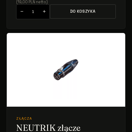
(
19,00
PLN
netto
)
−
+
DO KOSZYKA
ZŁĄCZA
NEUTRIK złącze