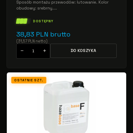
Sposób montażu przewodów: lutowanie. Kolor
obudowy: srebrny....
DOSTĘPNY
38,83
PLN
brutto
(
31,57
PLN
netto
)
−
+
DO KOSZYKA
OSTATNIE SZT.