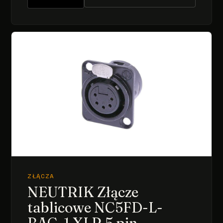
ZŁĄCZA
NEUTRIK Złącze
tablicowe NC5FD-L-
BAG-1 XLR 5 pin