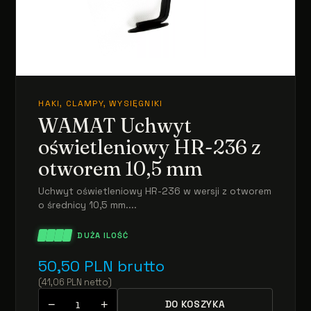
HAKI, CLAMPY, WYSIĘGNIKI
WAMAT Uchwyt
oświetleniowy HR-236 z
otworem 10,5 mm
Uchwyt oświetleniowy HR-236 w wersji z otworem
o średnicy 10,5 mm....
DUŻA ILOŚĆ
50,50
PLN
brutto
(
41,06
PLN
netto
)
−
+
DO KOSZYKA