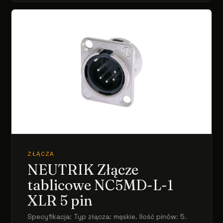
ZŁĄCZA
NEUTRIK Złącze
tablicowe NC5MD-L-1
XLR 5 pin
Specyfikacja: Typ złącza: męskie. Ilość pinów: 5.