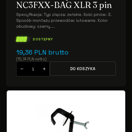
NC3FXX-BAG XLR 3 pin
Specyfikacja: Typ złącza: żeńskie. Ilość pinów: 3.
Sposób montażu przewodów: lutowanie. Kolor
obudowy: czarny....
DOSTĘPNY
19,36
PLN
brutto
(
15,74
PLN
netto
)
−
+
DO KOSZYKA