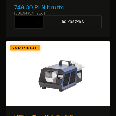
749,00
PLN
brutto
(
608,94
PLN
netto
)
−
+
DO KOSZYKA
OSTATNIE SZT.
OŚWIETLENIE I EFEKTY SCENICZNE