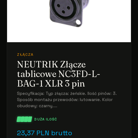
ZŁĄCZA
NEUTRIK Złącze
tablicowe NC3FD-L-
BAG-1 XLR 3 pin
Specyfikacja: Typ złącza: żeńskie. Ilość pinów: 3.
Sposób montażu przewodów: lutowanie. Kolor
obudowy: czarny....
DUŻA ILOŚĆ
23,37
PLN
brutto