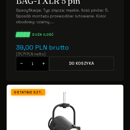
BAG-1 XLR 5 pin
Specyfikacja: Typ złącza: męskie. Ilość pinów: 5.
Sposób montażu przewodów: lutowanie. Kolor
obudowy: czarny....
DUŻA ILOŚĆ
39,00
PLN
brutto
(
31,71
PLN
netto
)
−
+
DO KOSZYKA
OSTATNIE SZT.