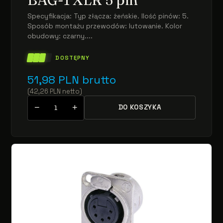
Specyfikacja: Typ złącza: żeńskie. Ilość pinów: 5.
Sposób montażu przewodów: lutowanie. Kolor
obudowy: czarny....
DOSTĘPNY
51,98
PLN
brutto
(
42,26
PLN
netto
)
−
+
DO KOSZYKA